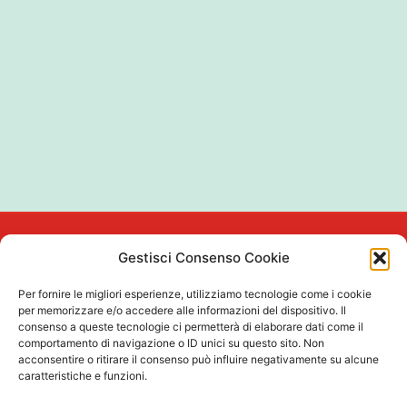
Gestisci Consenso Cookie
Quick
Privacy
Links
Per fornire le migliori esperienze, utilizziamo tecnologie come i cookie
Privacy
Showroom, spazio di
Iscriviti Alla
per memorizzare e/o accedere alle informazioni del dispositivo. Il
Policy
consulenza e
Vai al tuo
consenso a queste tecnologie ci permetterà di elaborare dati come il
Newsletter
Cookie
formazione per
Account
comportamento di navigazione o ID unici su questo sito. Non
Nome
Policy
acconsentire o ritirare il consenso può influire negativamente su alcune
architetti nel cuore
Servizi per
caratteristiche e funzioni.
Termini e
di Via Tortona a
architetti
condizioni
Milano.
Cognome