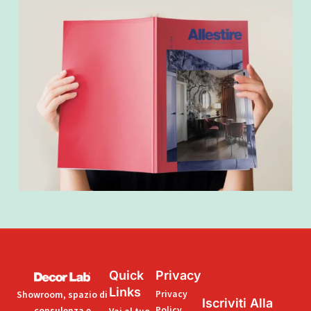
Quick
Privacy
Links
Privacy
Showroom, spazio di
Iscriviti Alla
Policy
consulenza e