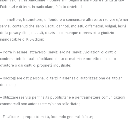
internazionali. In particolare, l’Utente si impegna a non violare i diritti di Ki6-
Editori srl e di terzi. In particolare, è fatto divieto di:
– Immettere, trasmettere, diffondere o comunicare attraverso i servizi e/o nei
servizi, contenuti che siano illeciti, dannosi, molesti, diffamatori, volgari, lesivi
della privacy altrui, razzisti, classisti o comunque reprensibili a giudizio
insindacabile di Ki6-Editori;
– Porre in essere, attraverso i servizi e/o nei servizi, violazioni di diritti di
contenuti intellettuali o facilitando l’uso di materiale protetto dal diritto
d’autore o dai diritti di proprietà industriale;
– Raccogliere dati personali di terzi in assenza di autorizzazione dei titolari
dei diritti;
– Utilizzare i servizi per finalità pubblicitarie e per trasmettere comunicazioni
commerciali non autorizzate e/o non sollecitate;
– Falsificare la propria identità, fornendo generalità false;