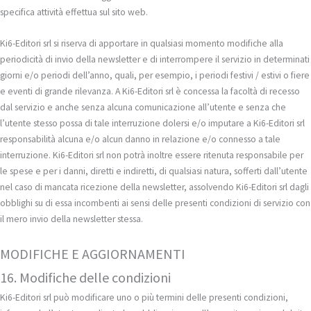
specifica attività effettua sul sito web.
Ki6-Editori srl si riserva di apportare in qualsiasi momento modifiche alla
periodicità di invio della newsletter e di interrompere il servizio in determinati
giorni e/o periodi dell’anno, quali, per esempio, i periodi festivi / estivi o fiere
e eventi di grande rilevanza. A Ki6-Editori srl è concessa la facoltà di recesso
dal servizio e anche senza alcuna comunicazione all’utente e senza che
l’utente stesso possa di tale interruzione dolersi e/o imputare a Ki6-Editori srl
responsabilità alcuna e/o alcun danno in relazione e/o connesso a tale
interruzione. Ki6-Editori srl non potrà inoltre essere ritenuta responsabile per
le spese e per i danni, diretti e indiretti, di qualsiasi natura, sofferti dall’utente
nel caso di mancata ricezione della newsletter, assolvendo Ki6-Editori srl dagli
obblighi su di essa incombenti ai sensi delle presenti condizioni di servizio con
il mero invio della newsletter stessa.
MODIFICHE E AGGIORNAMENTI
16. Modifiche delle condizioni
Ki6-Editori srl può modificare uno o più termini delle presenti condizioni,