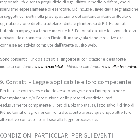
responsabilità e senza pregiudizio di ogni diritto, rimedio o difesa, che ci
riserviamo espressamente di esercitare. Ciò include l’invio della segnalazione
ai soggetti coinvolti nella predisposizione del contenuto ritenuto illecito e
ogni altra azione diretta a tutelare i diritti e gli interessi di Ki6-Editori srl.
L’utente si impegna a tenere indenne Ki6-Editori srl da tutte le azioni di terzi
derivanti da o connesse con l’invio di una segnalazione e relative e/o
connesse ad attività compiute dall’utente sul sito web.
Sono consentiti i link da altri siti ai singoli testi con citazione della fonte
indicata con:
fonte:
www.decorlab.it
– Milano
o con
fonte:
www.allestire.online
9. Contatti - Legge applicabile e foro competente
Per tutte le controversie che dovessero sorgere circa l’interpretazione,
l’adempimento e/o l’esecuzione delle presenti condizioni sarà
esclusivamente competente il Foro di Bolzano (Italia), fatto salvo il diritto di
Ki6-Editori srl di agire nei confronti del cliente presso qualunque altro foro
alternativo competente in base alla legge processuale.
CONDIZIONI PARTICOLARI PER GLI EVENTI