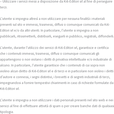
– Utilizzare i servizi messi a disposizione da Ki6-Editori srl al fine di perseguire
terzi.
L’utente si impegna altresì a non utilizzare per nessuna finalità i materiali
presenti sul sito e immessi, trasmessi, diffusi o comunque comunicati da Ki6-
Editori srl e/o da altri utenti. In particolare, l’utente si impegna a non
pubblicarli, ritrasmetterli, distribuirli, eseguirli in pubblico, registrali, diffonderli.
L’utente, durante l’utilizzo dei servizi di Ki6-Editori srl, garantisce e certifica
che i contenuti immessi, trasmessi, diffusi o comunque comunicati gli
appartengono o non violano i diritti di privativa intellettuale e/o industriale di
alcuno. In particolare, l’utente garantisce che i contenuti di cui sopra non
violino alcun diritto di Ki6-Editori srl e di terzi e in particolare non violino i diritti
d’autore e connessi, i segni distintivi, i brevetti e di segreti industriali di terzi,
impegnandosi a fornire tempestivi chiarimenti in caso di richieste formulate da
Ki6-Editori srl.
L’utente si impegna a non utilizzare i dati personali presenti nel sito web e nei
servizi al fine di effettuare attività di spam o per creare banche dati di qualsiasi
tipologia.