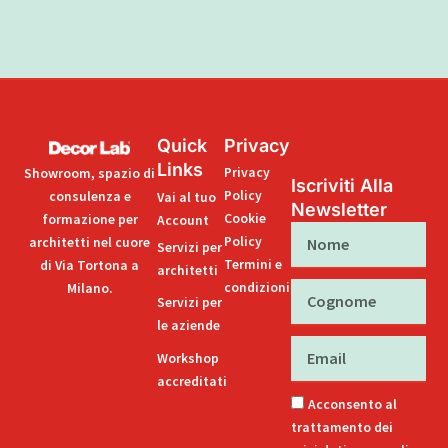
Quick
Privacy
Links
Privacy
Showroom, spazio di
Iscriviti Alla
Policy
consulenza e
Vai al tuo
Newsletter
Cookie
formazione per
Account
Nome
Policy
architetti nel cuore
Servizi per
Termini e
di Via Tortona a
architetti
condizioni
Milano.
Cognome
Servizi per
le aziende
Email
Workshop
accreditati
Acconsento al
trattamento dei