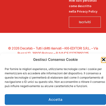
miei dati personali
come descritto
nella Privacy Policy
Iscriviti
© 2026 Decorlab – Tutti i diritti riservati – KI6-EDITORI S.R.L. – Via
Buozzi 12, 39100 Bolzano – P.IVA/CF 02757850215
L
F
I
T
P
Gestisci Consenso Cookie
i
a
n
i
i
n
c
s
k
n
Per fornire le migliori esperienze, utilizziamo tecnologie come i cookie per
k
e
t
t
t
memorizzare e/o accedere alle informazioni del dispositivo. Il consenso a
e
b
a
o
e
Supportato dalla Provincia di Bolzano con ricerca e sviluppo Fascicolo
queste tecnologie ci permetterà di elaborare dati come il comportamento di
d
o
g
k
r
n. 71.06.2024.00548 Provvedimento concessivo: decreto del
navigazione o ID unici su questo sito. Non acconsentire o ritirare il consenso
i
o
r
e
può influire negativamente su alcune caratteristiche e funzioni.
12.11.2024, n. 18632/2024
n
k
a
s
-
-
m
t
i
f
Accetta
n