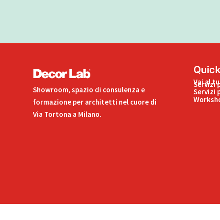
Quick
Vai al t
Servizi 
Showroom, spazio di consulenza e
Servizi 
Worksho
formazione per architetti nel cuore di
Via Tortona a Milano.