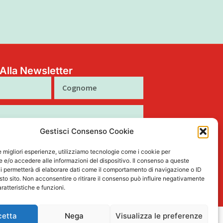
i Alla Newsletter
Cognome
Gestisci Consenso Cookie
to al trattamento dei miei dati personali
tto nella Privacy Policy
le migliori esperienze, utilizziamo tecnologie come i cookie per
e/o accedere alle informazioni del dispositivo. Il consenso a queste
i permetterà di elaborare dati come il comportamento di navigazione o ID
Iscriviti
sto sito. Non acconsentire o ritirare il consenso può influire negativamente
ratteristiche e funzioni.
cetta
Nega
Visualizza le preferenze