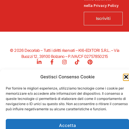
nella Privacy Policy
Iscriviti
© 2026 Decorlab – Tutti i diritti riservati – KI6-EDITORI S.R.L. – Via
Buozzi 12, 39100 Bolzano – P.IVA/CF 02757850215
L
F
I
T
P
i
a
n
i
i
n
c
s
k
n
k
Gestisci Consenso Cookie
e
t
t
t
e
b
a
o
e
Supportato dalla Provincia di Bolzano con ricerca e sviluppo Fascicolo
d
o
g
k
r
Per fornire le migliori esperienze, utilizziamo tecnologie come i cookie per
n. 71.06.2024.00548 Provvedimento concessivo: decreto del
i
o
r
e
memorizzare e/o accedere alle informazioni del dispositivo. Il consenso a
12.11.2024, n. 18632/2024
n
k
a
s
queste tecnologie ci permetterà di elaborare dati come il comportamento di
-
-
m
t
navigazione o ID unici su questo sito. Non acconsentire o ritirare il consenso
i
f
può influire negativamente su alcune caratteristiche e funzioni.
n
Accetta