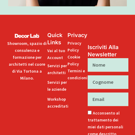
Quick
Privacy
Links
Privacy
Showroom, spazio di
Iscriviti Alla
Policy
consulenza e
Vai al tuo
Newsletter
Cookie
formazione per
Account
Nome
Policy
architetti nel cuore
Servizi per
Termini e
di Via Tortona a
architetti
condizioni
Milano.
Cognome
Servizi per
le aziende
Email
Workshop
accreditati
Acconsento al
trattamento dei
miei dati personali
come descritto