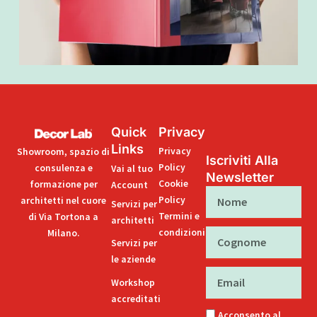
Quick
Privacy
Links
Privacy
Showroom, spazio di
Iscriviti Alla
Policy
consulenza e
Vai al tuo
Newsletter
Cookie
formazione per
Account
Nome
Policy
architetti nel cuore
Servizi per
Termini e
di Via Tortona a
architetti
condizioni
Milano.
Cognome
Servizi per
le aziende
Email
Workshop
accreditati
Acconsento al