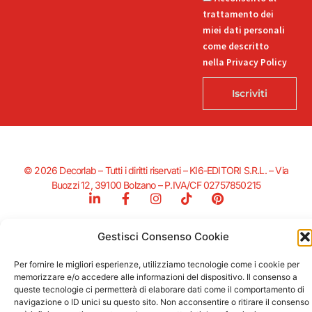
trattamento dei
miei dati personali
come descritto
nella Privacy Policy
Iscriviti
© 2026 Decorlab – Tutti i diritti riservati – KI6-EDITORI S.R.L. – Via
Buozzi 12, 39100 Bolzano – P.IVA/CF 02757850215
L
F
I
T
P
i
a
n
i
i
n
c
s
k
n
k
e
t
t
t
Gestisci Consenso Cookie
e
b
a
o
e
Supportato dalla Provincia di Bolzano con ricerca e sviluppo Fascicolo
d
o
g
k
r
Per fornire le migliori esperienze, utilizziamo tecnologie come i cookie per
n. 71.06.2024.00548 Provvedimento concessivo: decreto del
i
o
r
e
memorizzare e/o accedere alle informazioni del dispositivo. Il consenso a
12.11.2024, n. 18632/2024
n
k
a
s
queste tecnologie ci permetterà di elaborare dati come il comportamento di
-
-
m
t
navigazione o ID unici su questo sito. Non acconsentire o ritirare il consenso
i
f