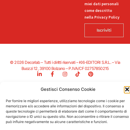
miei dati personali
come descritto
nella Privacy Policy
Iscriviti
© 2026 Decorlab – Tutti i diritti riservati – KI6-EDITORI S.R.L. – Via
Buozzi 12, 39100 Bolzano – P.IVA/CF 02757850215
L
F
I
T
P
i
a
n
i
i
n
c
s
k
n
k
e
t
t
t
Gestisci Consenso Cookie
e
b
a
o
e
Supportato dalla Provincia di Bolzano con ricerca e sviluppo Fascicolo
d
o
g
k
r
Per fornire le migliori esperienze, utilizziamo tecnologie come i cookie per
n. 71.06.2024.00548 Provvedimento concessivo: decreto del
i
o
r
e
memorizzare e/o accedere alle informazioni del dispositivo. Il consenso a
12.11.2024, n. 18632/2024
n
k
a
s
queste tecnologie ci permetterà di elaborare dati come il comportamento di
-
-
m
t
navigazione o ID unici su questo sito. Non acconsentire o ritirare il consenso
i
f
può influire negativamente su alcune caratteristiche e funzioni.
n