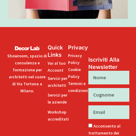
Quick
Privacy
Links
Privacy
Showroom, spazio di
Iscriviti Alla
Policy
consulenza e
Vai al tuo
Newsletter
Cookie
formazione per
Account
Nome
Policy
architetti nel cuore
Servizi per
Termini e
di Via Tortona a
architetti
condizioni
Milano.
Cognome
Servizi per
le aziende
Email
Workshop
accreditati
Acconsento al
trattamento dei