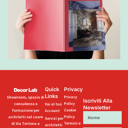
Quick
Privacy
Links
Privacy
Showroom, spazio di
Iscriviti Alla
Policy
consulenza e
Vai al tuo
Newsletter
Cookie
formazione per
Account
Nome
Policy
architetti nel cuore
Servizi per
Termini e
di Via Tortona a
architetti