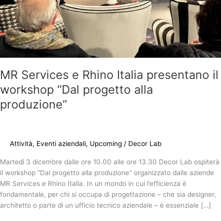
alla
produzione”
MR Services e Rhino Italia presentano il
workshop “Dal progetto alla
produzione”
Attività
,
Eventi aziendali
,
Upcoming
/
Decor Lab
Martedì 3 dicembre dalle ore 10.00 alle ore 13.30 Decor Lab ospiterà
il workshop “Dal progetto alla produzione” organizzato dalle aziende
MR Services e Rhino Italia. In un mondo in cui l’efficienza è
fondamentale, per chi si occupa di progettazione – che sia designer,
architetto o parte di un ufficio tecnico aziendale – è essenziale […]