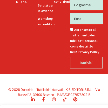
condizioni
Milano.
Cognome
Servizi per
le aziende
Email
Workshop
accreditati
Acconsento al
trattamento dei
miei dati personali
come descritto
nella Privacy Policy
Iscriviti
© 2026 Decorlab – Tutti i diritti riservati – KI6-EDITORI S.R.L. – Via
Buozzi 12, 39100 Bolzano – P.IVA/CF 02757850215
L
F
I
T
P
i
a
n
i
i
n
c
s
k
n