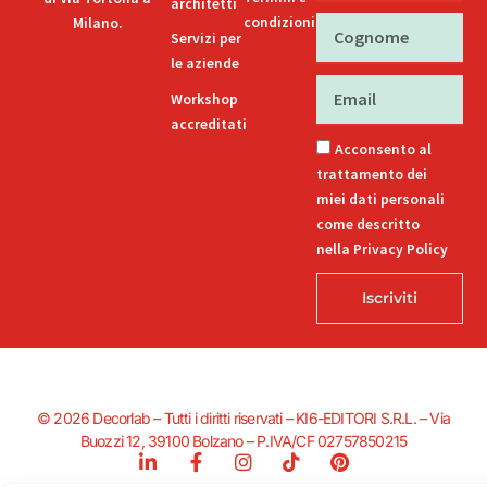
architetti
condizioni
Milano.
Cognome
Servizi per
le aziende
Email
Workshop
accreditati
Acconsento al
trattamento dei
miei dati personali
come descritto
nella Privacy Policy
Iscriviti
© 2026 Decorlab – Tutti i diritti riservati – KI6-EDITORI S.R.L. – Via
Buozzi 12, 39100 Bolzano – P.IVA/CF 02757850215
L
F
I
T
P
i
a
n
i
i