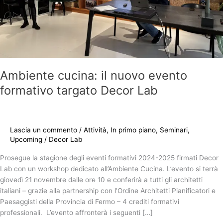
Ambiente cucina: il nuovo evento
formativo targato Decor Lab
Lascia un commento
/
Attività
,
In primo piano
,
Seminari
,
Upcoming
/
Decor Lab
Prosegue la stagione degli eventi formativi 2024-2025 firmati Decor
Lab con un workshop dedicato all’Ambiente Cucina. L’evento si terrà
giovedì 21 novembre dalle ore 10 e conferirà a tutti gli architetti
italiani – grazie alla partnership con l’Ordine Architetti Pianificatori e
Paesaggisti della Provincia di Fermo – 4 crediti formativi
professionali. L’evento affronterà i seguenti […]