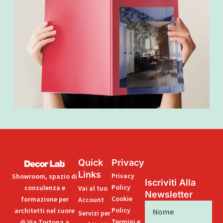
Quick
Privacy
Links
Privacy
Showroom, spazio di
Iscriviti Alla
Policy
consulenza e
Vai al tuo
Newsletter
Cookie
formazione per
Account
Nome
Policy
architetti nel cuore
Servizi per
Termini e
di Via Tortona a