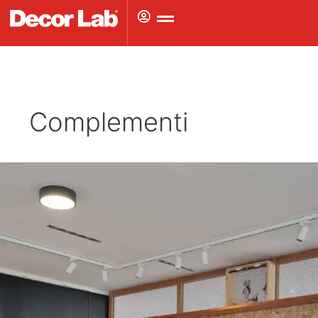
Vai
al
contenuto
Complementi
Nuovi
spazi
da
abitare:
il
futuro
degli
ambienti
outdoor