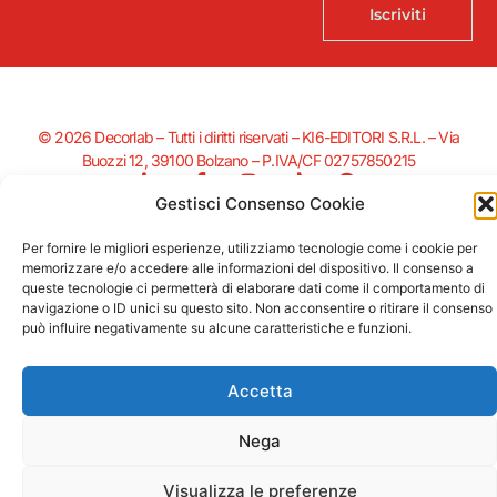
Iscriviti
© 2026 Decorlab – Tutti i diritti riservati – KI6-EDITORI S.R.L. – Via
Buozzi 12, 39100 Bolzano – P.IVA/CF 02757850215
L
F
I
T
P
i
a
n
i
i
Gestisci Consenso Cookie
n
c
s
k
n
k
e
t
t
t
Per fornire le migliori esperienze, utilizziamo tecnologie come i cookie per
e
b
a
o
e
memorizzare e/o accedere alle informazioni del dispositivo. Il consenso a
Supportato dalla Provincia di Bolzano con ricerca e sviluppo Fascicolo
d
o
g
k
r
queste tecnologie ci permetterà di elaborare dati come il comportamento di
n. 71.06.2024.00548 Provvedimento concessivo: decreto del
i
o
r
e
navigazione o ID unici su questo sito. Non acconsentire o ritirare il consenso
12.11.2024, n. 18632/2024
n
k
a
s
può influire negativamente su alcune caratteristiche e funzioni.
-
-
m
t
i
f
n
Accetta
Nega
Visualizza le preferenze