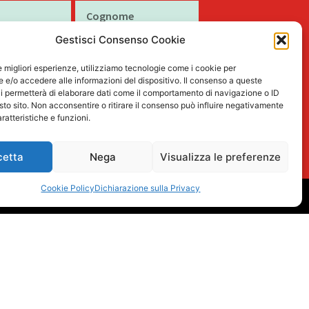
Cognome
Gestisci Consenso Cookie
le migliori esperienze, utilizziamo tecnologie come i cookie per
e/o accedere alle informazioni del dispositivo. Il consenso a queste
to al trattamento dei miei dati personali
i permetterà di elaborare dati come il comportamento di navigazione o ID
tto nella Privacy Policy
sto sito. Non acconsentire o ritirare il consenso può influire negativamente
ratteristiche e funzioni.
Iscriviti
cetta
Nega
Visualizza le preferenze
Cookie Policy
Dichiarazione sulla Privacy
L
F
I
T
P
15
i
a
n
i
i
n
c
s
k
n
k
e
t
t
t
e
b
a
o
e
d
o
g
k
r
i
o
r
e