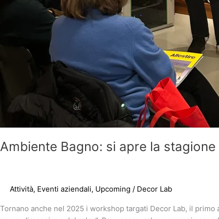
Ambiente Bagno: si apre la stagion
Attività
,
Eventi aziendali
,
Upcoming
/
Decor Lab
Tornano anche nel 2025 i workshop targati Decor Lab, il primo 