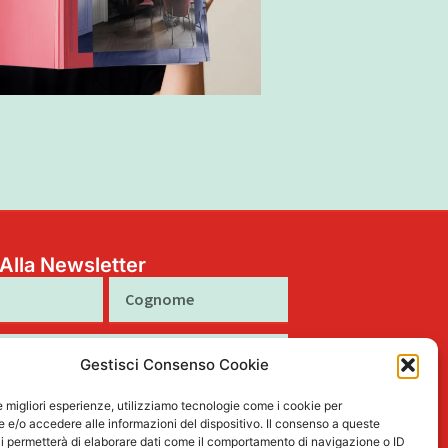
i Alla Newsletter
Cognome
Gestisci Consenso Cookie
to al trattamento dei miei dati personali
le migliori esperienze, utilizziamo tecnologie come i cookie per
e/o accedere alle informazioni del dispositivo. Il consenso a queste
tto nella Privacy Policy
i permetterà di elaborare dati come il comportamento di navigazione o ID