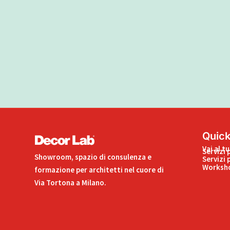
Quick
Vai al t
Servizi 
Showroom, spazio di consulenza e
Servizi 
Worksho
formazione per architetti nel cuore di
Via Tortona a Milano.