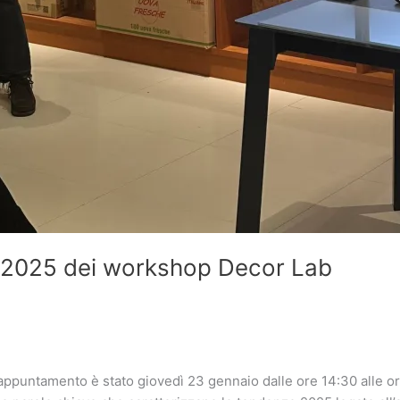
e 2025 dei workshop Decor Lab
appuntamento è stato giovedì 23 gennaio dalle ore 14:30 alle o