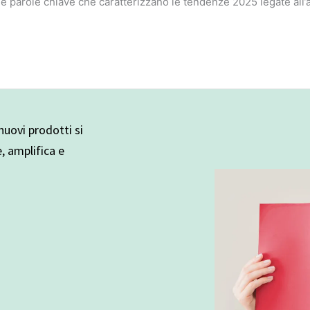
le parole chiave che caratterizzano le tendenze 2025 legate al
uovi prodotti si
e, amplifica e