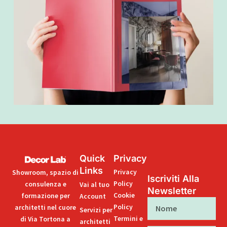
Quick
Privacy
Links
Privacy
Showroom, spazio di
Iscriviti Alla
Policy
consulenza e
Vai al tuo
Newsletter
Cookie
formazione per
Account
Nome
Policy
architetti nel cuore
Servizi per
Termini e
di Via Tortona a
architetti