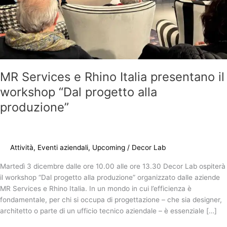
alla
produzione”
MR Services e Rhino Italia presentano il
workshop “Dal progetto alla
produzione”
Attività
,
Eventi aziendali
,
Upcoming
/
Decor Lab
Martedì 3 dicembre dalle ore 10.00 alle ore 13.30 Decor Lab ospiterà
il workshop “Dal progetto alla produzione” organizzato dalle aziende
MR Services e Rhino Italia. In un mondo in cui l’efficienza è
fondamentale, per chi si occupa di progettazione – che sia designer,
architetto o parte di un ufficio tecnico aziendale – è essenziale […]