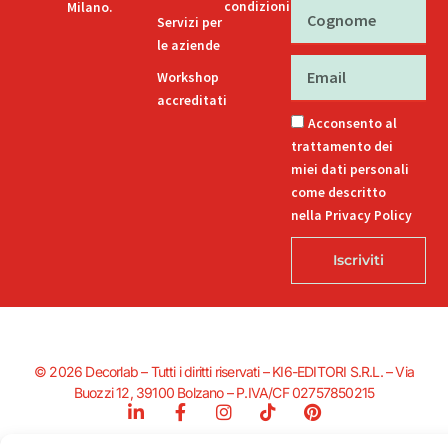
condizioni
Milano.
Cognome
Servizi per
le aziende
Email
Workshop
accreditati
Acconsento al
trattamento dei
miei dati personali
come descritto
nella Privacy Policy
Iscriviti
© 2026 Decorlab – Tutti i diritti riservati – KI6-EDITORI S.R.L. – Via
Buozzi 12, 39100 Bolzano – P.IVA/CF 02757850215
L
F
I
T
P
i
a
n
i
i
n
c
s
k
n