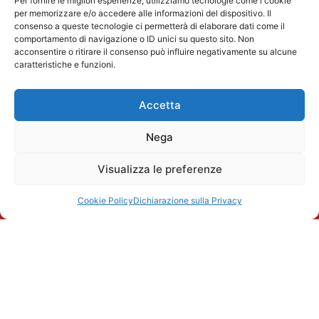
Per fornire le migliori esperienze, utilizziamo tecnologie come i cookie
Policy
architetti nel cuore
Servizi per
per memorizzare e/o accedere alle informazioni del dispositivo. Il
Termini e
di Via Tortona a
architetti
consenso a queste tecnologie ci permetterà di elaborare dati come il
condizioni
Milano.
Cognome
comportamento di navigazione o ID unici su questo sito. Non
Servizi per
acconsentire o ritirare il consenso può influire negativamente su alcune
le aziende
caratteristiche e funzioni.
Email
Workshop
accreditati
Accetta
Acconsento al
trattamento dei
Nega
miei dati personali
come descritto
Visualizza le preferenze
nella Privacy Policy
Cookie Policy
Dichiarazione sulla Privacy
Iscriviti
© 2026 Decorlab – Tutti i diritti riservati – KI6-EDITORI S.R.L. – Via
Buozzi 12, 39100 Bolzano – P.IVA/CF 02757850215