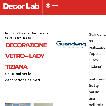
Vai
al
contenuto
Decor Lab
>
Showroom
>
Decorazione
Guandong
vetro – Lady Tiziana
ha
DECORAZIONE
realizzato
l’opera
VETRO – LADY
“Lady
TIZIANA
Tiziana”
su
Soluzioni per la
materiale
decorazione dei vetri
Soluzioni per la
Dotty
Satin:
decorazione dei
una
vetri
pellicola