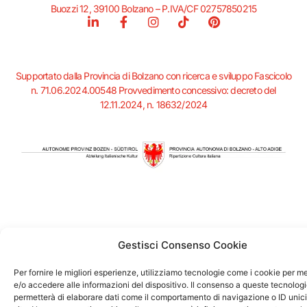
Buozzi 12, 39100 Bolzano – P.IVA/CF 02757850215
L
F
I
T
P
i
a
n
i
i
n
c
s
k
n
k
e
t
t
t
e
b
a
o
e
Supportato dalla Provincia di Bolzano con ricerca e sviluppo Fascicolo
d
o
g
k
r
n. 71.06.2024.00548 Provvedimento concessivo: decreto del
i
o
r
e
12.11.2024, n. 18632/2024
n
k
a
s
-
-
m
t
i
f
n
Gestisci Consenso Cookie
Per fornire le migliori esperienze, utilizziamo tecnologie come i cookie per 
e/o accedere alle informazioni del dispositivo. Il consenso a queste tecnologi
permetterà di elaborare dati come il comportamento di navigazione o ID unic