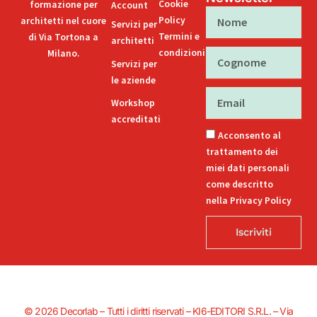
Cookie
formazione per
Account
Nome
Policy
architetti nel cuore
Servizi per
Termini e
di Via Tortona a
architetti
condizioni
Milano.
Cognome
Servizi per
le aziende
Email
Workshop
accreditati
Acconsento al
trattamento dei
miei dati personali
come descritto
nella Privacy Policy
Iscriviti
© 2026 Decorlab – Tutti i diritti riservati – KI6-EDITORI S.R.L. – Via