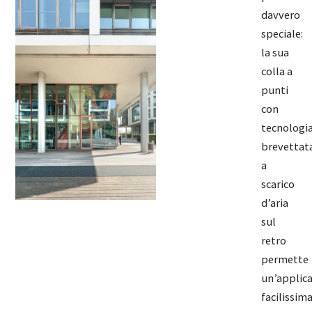
davvero
speciale:
la sua
colla a
punti
con
tecnologi
brevettat
a
scarico
d’aria
sul
retro
permette
un’applic
facilissim