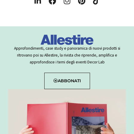
L
F
I
P
T
i
a
n
i
i
n
c
s
n
k
k
e
t
t
t
e
b
a
e
o
d
o
g
r
k
i
o
r
e
Approfondimenti, case study e panoramica di nuovi prodotti si
n
k
a
s
ritrovano poi su Allestire, la rivista che riprende, amplifica e
-
m
t
approfondisce i temi degli eventi Decor Lab
i
n
ABBONATI