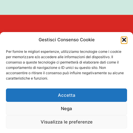
Quick
Privacy
Gestisci Consenso Cookie
Links
Privacy
Showroom, spazio di
Iscriviti Alla
Policy
consulenza e
Vai al tuo
Per fornire le migliori esperienze, utilizziamo tecnologie come i cookie
Newsletter
Cookie
formazione per
Account
per memorizzare e/o accedere alle informazioni del dispositivo. Il
Nome
consenso a queste tecnologie ci permetterà di elaborare dati come il
Policy
architetti nel cuore
Servizi per
comportamento di navigazione o ID unici su questo sito. Non
Termini e
di Via Tortona a
architetti
acconsentire o ritirare il consenso può influire negativamente su alcune
condizioni
Milano.
Cognome
caratteristiche e funzioni.
Servizi per
le aziende
Email
Accetta
Workshop
accreditati
Nega
Acconsento al
trattamento dei
Visualizza le preferenze
miei dati personali
come descritto