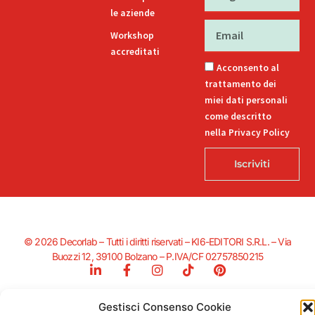
le aziende
Email
Workshop
accreditati
Acconsento al
trattamento dei
miei dati personali
come descritto
nella Privacy Policy
Iscriviti
© 2026 Decorlab – Tutti i diritti riservati – KI6-EDITORI S.R.L. – Via
Buozzi 12, 39100 Bolzano – P.IVA/CF 02757850215
L
F
I
T
P
i
a
n
i
i
n
c
s
k
n
k
e
t
t
t
Gestisci Consenso Cookie