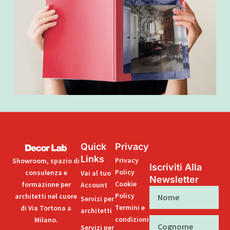
Quick
Privacy
Links
Privacy
Showroom, spazio di
Iscriviti Alla
Policy
consulenza e
Vai al tuo
Newsletter
Cookie
formazione per
Account
Nome
Policy
architetti nel cuore
Servizi per
Termini e
di Via Tortona a
architetti
condizioni
Milano.
Cognome
Servizi per