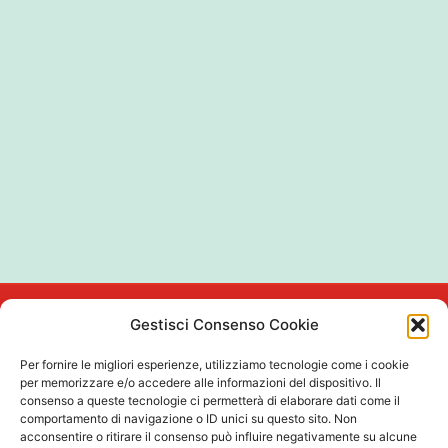
Gestisci Consenso Cookie
Quick
Privacy
Per fornire le migliori esperienze, utilizziamo tecnologie come i cookie
Links
Privacy
Showroom, spazio di
per memorizzare e/o accedere alle informazioni del dispositivo. Il
Iscriviti Alla
Policy
consenso a queste tecnologie ci permetterà di elaborare dati come il
consulenza e
Vai al tuo
Newsletter
comportamento di navigazione o ID unici su questo sito. Non
Cookie
formazione per
Account
Nome
acconsentire o ritirare il consenso può influire negativamente su alcune
Policy
architetti nel cuore