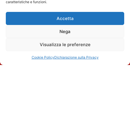
Servizi per
caratteristiche e funzioni.
Termini e
di Via Tortona a
architetti
condizioni
Milano.
Cognome
Servizi per
Accetta
le aziende
Email
Nega
Workshop
accreditati
Visualizza le preferenze
Acconsento al
trattamento dei
Cookie Policy
Dichiarazione sulla Privacy
miei dati personali
come descritto
nella Privacy Policy
Iscriviti
© 2026 Decorlab – Tutti i diritti riservati – KI6-EDITORI S.R.L. – Via
Buozzi 12, 39100 Bolzano – P.IVA/CF 02757850215