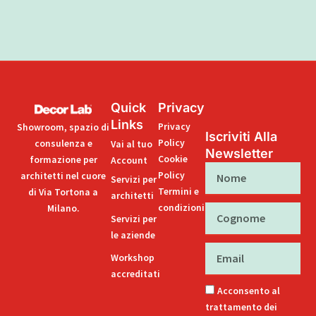
Quick
Privacy
Links
Privacy
Showroom, spazio di
Iscriviti Alla
Policy
consulenza e
Vai al tuo
Newsletter
Cookie
formazione per
Account
Nome
Policy
architetti nel cuore
Servizi per
Termini e
di Via Tortona a
architetti
condizioni
Milano.
Cognome
Servizi per
le aziende
Email
Workshop
accreditati
Acconsento al
trattamento dei