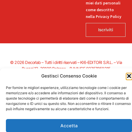
miei dati personali
come descritto
nella Privacy Policy
Iscriviti
© 2026 Decorlab – Tutti i diritti riservati – KI6-EDITORI S.R.L. – Via
Buozzi 12, 39100 Bolzano – P.IVA/CF 02757850215
L
F
I
T
P
Gestisci Consenso Cookie
i
a
n
i
i
n
c
s
k
n
Per fornire le migliori esperienze, utilizziamo tecnologie come i cookie per
k
e
t
t
t
memorizzare e/o accedere alle informazioni del dispositivo. Il consenso a
e
b
a
o
e
Supportato dalla Provincia di Bolzano con ricerca e sviluppo Fascicolo
queste tecnologie ci permetterà di elaborare dati come il comportamento di
d
o
g
k
r
n. 71.06.2024.00548 Provvedimento concessivo: decreto del
navigazione o ID unici su questo sito. Non acconsentire o ritirare il consenso
i
o
r
e
può influire negativamente su alcune caratteristiche e funzioni.
12.11.2024, n. 18632/2024
n
k
a
s
-
-
m
t
i
f
Accetta
n