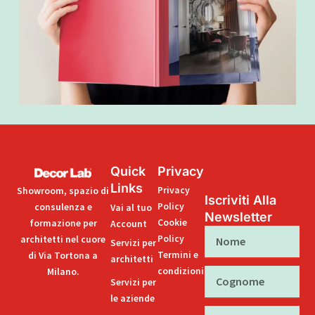
Quick
Privacy
Links
Privacy
Showroom, spazio di
Iscriviti Alla
Policy
consulenza e
Vai al tuo
Newsletter
Cookie
formazione per
Account
Nome
Policy
architetti nel cuore
Servizi per
Termini e
di Via Tortona a
architetti
condizioni
Milano.
Cognome
Servizi per
le aziende
Email