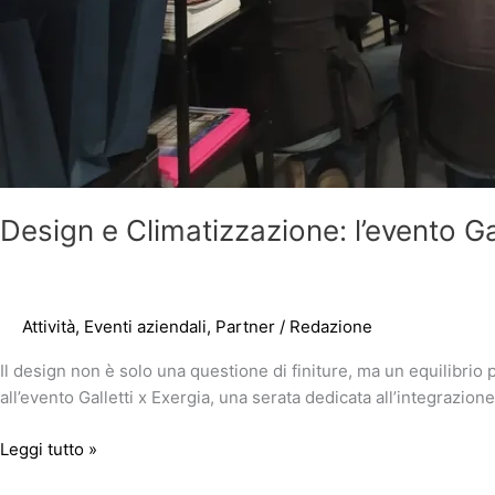
Design e Climatizzazione: l’evento Ga
Attività
,
Eventi aziendali
,
Partner
/
Redazione
Il design non è solo una questione di finiture, ma un equilibrio
all’evento Galletti x Exergia, una serata dedicata all’integrazione
Leggi tutto »