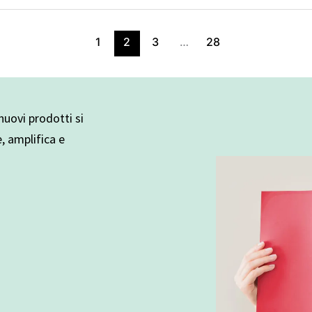
1
2
3
…
28
uovi prodotti si
e, amplifica e