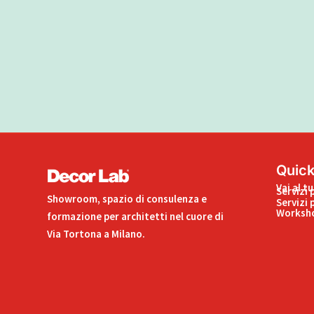
Quick
Vai al t
Servizi 
Showroom, spazio di consulenza e
Servizi 
Worksho
formazione per architetti nel cuore di
Via Tortona a Milano.