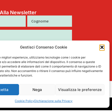
i Alla Newsletter
Cognome
Gestisci Consenso Cookie
to al trattamento dei miei dati personali
tto nella Privacy Policy
le migliori esperienze, utilizziamo tecnologie come i cookie per
e/o accedere alle informazioni del dispositivo. Il consenso a queste
Iscriviti
i permetterà di elaborare dati come il comportamento di navigazione o ID
sto sito. Non acconsentire o ritirare il consenso può influire negativamente
ratteristiche e funzioni.
cetta
Nega
Visualizza le preferenze
L
F
I
T
P
15
i
a
n
i
i
Cookie Policy
Dichiarazione sulla Privacy
n
c
s
k
n
k
e
t
t
t