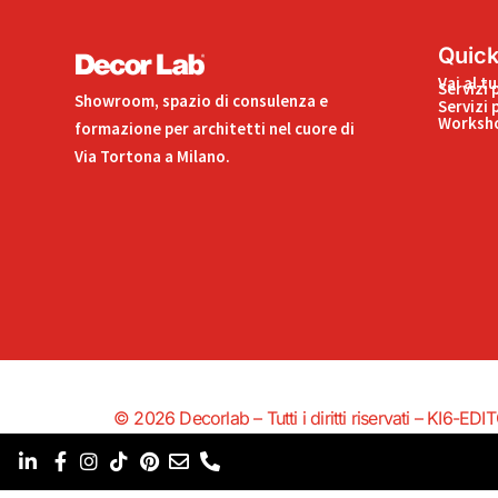
Quick
Vai al t
Servizi 
Showroom, spazio di consulenza e
Servizi 
Worksho
formazione per architetti nel cuore di
Via Tortona a Milano.
© 2026 Decorlab – Tutti i diritti riservati – KI6-