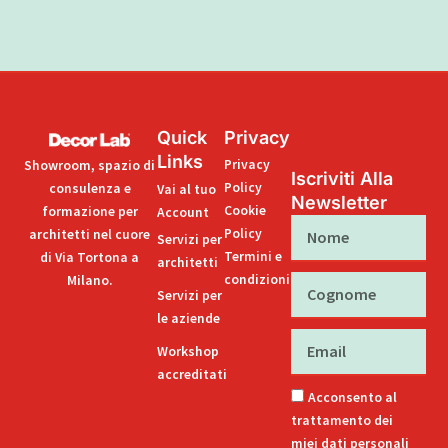
Quick
Privacy
Links
Privacy
Showroom, spazio di
Iscriviti Alla
Policy
consulenza e
Vai al tuo
Newsletter
Cookie
formazione per
Account
Nome
Policy
architetti nel cuore
Servizi per
Termini e
di Via Tortona a
architetti
condizioni
Milano.
Cognome
Servizi per
le aziende
Email
Workshop
accreditati
Acconsento al
trattamento dei
miei dati personali