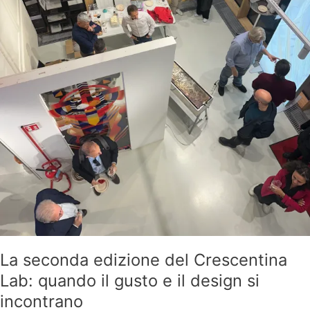
il
design
si
incontrano
La seconda edizione del Crescentina
Lab: quando il gusto e il design si
incontrano