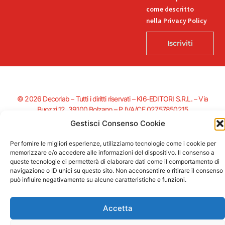
come descritto
nella Privacy Policy
Iscriviti
© 2026 Decorlab – Tutti i diritti riservati – KI6-EDITORI S.R.L. – Via
Buozzi 12, 39100 Bolzano – P.IVA/CF 02757850215
L
F
I
T
P
Gestisci Consenso Cookie
i
a
n
i
i
n
c
s
k
n
Per fornire le migliori esperienze, utilizziamo tecnologie come i cookie per
k
e
t
t
t
memorizzare e/o accedere alle informazioni del dispositivo. Il consenso a
e
b
a
o
e
Supportato dalla Provincia di Bolzano con ricerca e sviluppo Fascicolo
queste tecnologie ci permetterà di elaborare dati come il comportamento di
d
o
g
k
r
n. 71.06.2024.00548 Provvedimento concessivo: decreto del
navigazione o ID unici su questo sito. Non acconsentire o ritirare il consenso
i
o
r
e
12.11.2024, n. 18632/2024
può influire negativamente su alcune caratteristiche e funzioni.
n
k
a
s
-
-
m
t
i
f
Accetta
n