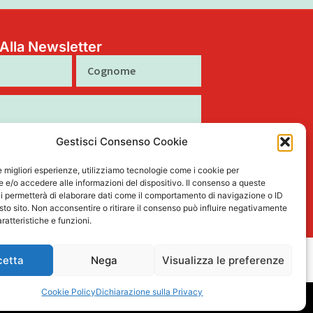
i Alla Newsletter
Cognome
Gestisci Consenso Cookie
to al trattamento dei miei dati personali
tto nella Privacy Policy
le migliori esperienze, utilizziamo tecnologie come i cookie per
e/o accedere alle informazioni del dispositivo. Il consenso a queste
Iscriviti
i permetterà di elaborare dati come il comportamento di navigazione o ID
sto sito. Non acconsentire o ritirare il consenso può influire negativamente
ratteristiche e funzioni.
cetta
Nega
Visualizza le preferenze
L
F
I
T
P
15
i
a
n
i
i
Cookie Policy
Dichiarazione sulla Privacy
n
c
s
k
n