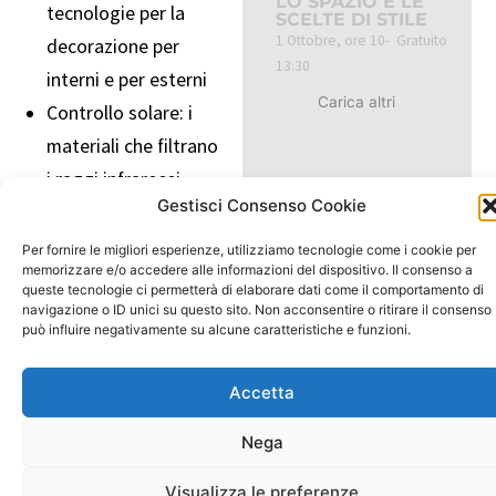
LO SPAZIO E LE
tecnologie per la
SCELTE DI STILE
1 Ottobre, ore 10-
Gratuito
decorazione per
13:30
interni e per esterni
Carica altri
Controllo solare: i
materiali che filtrano
i raggi infrarossi
Gestisci Consenso Cookie
Riqualificazione:
pellicole materiche
Per fornire le migliori esperienze, utilizziamo tecnologie come i cookie per
memorizzare e/o accedere alle informazioni del dispositivo. Il consenso a
Non solo adesivo: le
queste tecnologie ci permetterà di elaborare dati come il comportamento di
soluzioni che non
navigazione o ID unici su questo sito. Non acconsentire o ritirare il consenso
può influire negativamente su alcune caratteristiche e funzioni.
usano collanti
Comunicare:
Accetta
materiali per
Nega
promozionale,
affissioni e vendita
Visualizza le preferenze