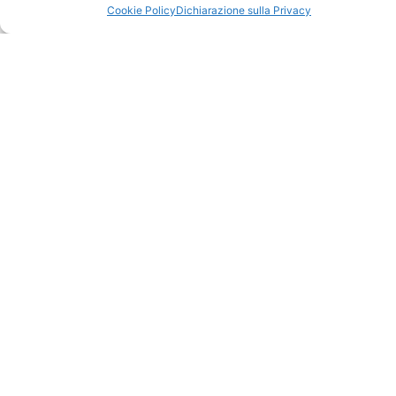
Cookie Policy
Dichiarazione sulla Privacy
ISCRIVITI
I RELATORI
ISCRIVITI
4 CFP