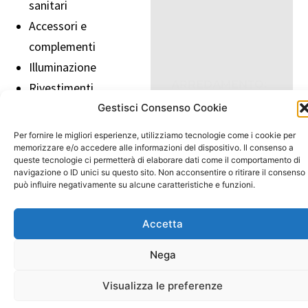
sanitari
Accessori e
complementi
Illuminazione
ARREDAMENTO:
Rivestimenti
COME DEFINISCE
LO SPAZIO E LE
Gestisci Consenso Cookie
Materiali
SCELTE DI STILE
Personalizzare le
1 Ottobre, ore 10-
Gratuito
Per fornire le migliori esperienze, utilizziamo tecnologie come i cookie per
13:30
memorizzare e/o accedere alle informazioni del dispositivo. Il consenso a
superfici
queste tecnologie ci permetterà di elaborare dati come il comportamento di
Carica altri
Acustica
navigazione o ID unici su questo sito. Non acconsentire o ritirare il consenso
può influire negativamente su alcune caratteristiche e funzioni.
Carte da parati in
fibra di vetro
Accetta
resinate
Microcemento e
Nega
resine
Visualizza le preferenze