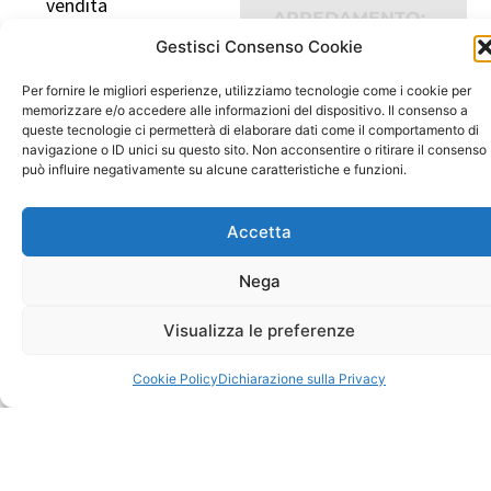
vendita
ARREDAMENTO:
COME DEFINISCE
Sistemi modulari e
Gestisci Consenso Cookie
LO SPAZIO E LE
SCELTE DI STILE
soluzioni su misura
1 Ottobre, ore 10-
Gratuito
Per fornire le migliori esperienze, utilizziamo tecnologie come i cookie per
Vetrina: esporre e
memorizzare e/o accedere alle informazioni del dispositivo. Il consenso a
13:30
queste tecnologie ci permetterà di elaborare dati come il comportamento di
attirare l’attenzione
navigazione o ID unici su questo sito. Non acconsentire o ritirare il consenso
Carica altri
Mostre e musei:
può influire negativamente su alcune caratteristiche e funzioni.
case study e
Accetta
soluzioni tra
engagement,
Nega
informazione e
Visualizza le preferenze
percorsi
Illuminazione
Cookie Policy
Dichiarazione sulla Privacy
d’accento per la
valorizzazione del
prodotto