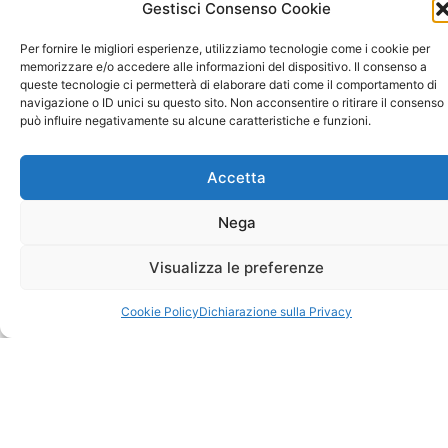
ALTRI
Gestisci Consenso Cookie
Di cosa parleremo?
EVENTI
Per fornire le migliori esperienze, utilizziamo tecnologie come i cookie per
memorizzare e/o accedere alle informazioni del dispositivo. Il consenso a
Salubrità indoor,
queste tecnologie ci permetterà di elaborare dati come il comportamento di
benessere, sostenibilità
navigazione o ID unici su questo sito. Non acconsentire o ritirare il consenso
può influire negativamente su alcune caratteristiche e funzioni.
dell’abitare, approccio
olistico e design
Accetta
biofilico.
LIVING: LO
Nega
SPAZIO DELLE
RELAZIONI E
SPONSOR:
Egger,
DELL’ACCOGLIENZA
Visualizza le preferenze
Novacolor, Renolit,
17 Settembre, ore
Gratuito
10-13:30
R+T Stoccarda, Tece
Cookie Policy
Dichiarazione sulla Privacy
Italia
Assegnazione crediti
formativi per