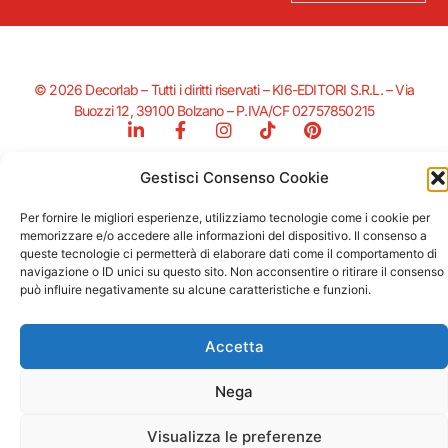
© 2026 Decorlab – Tutti i diritti riservati – KI6-EDITORI S.R.L. – Via
Buozzi 12, 39100 Bolzano – P.IVA/CF 02757850215
L
F
I
T
P
i
a
n
i
i
n
c
s
k
n
Gestisci Consenso Cookie
k
e
t
t
t
e
b
a
o
e
Supportato dalla Provincia di Bolzano con ricerca e sviluppo Fascicolo
d
o
g
k
r
Per fornire le migliori esperienze, utilizziamo tecnologie come i cookie per
n. 71.06.2024.00548 Provvedimento concessivo: decreto del
i
o
r
e
memorizzare e/o accedere alle informazioni del dispositivo. Il consenso a
12.11.2024, n. 18632/2024
n
k
a
s
queste tecnologie ci permetterà di elaborare dati come il comportamento di
-
-
m
t
navigazione o ID unici su questo sito. Non acconsentire o ritirare il consenso
i
f
può influire negativamente su alcune caratteristiche e funzioni.
n
Accetta
Nega
Visualizza le preferenze