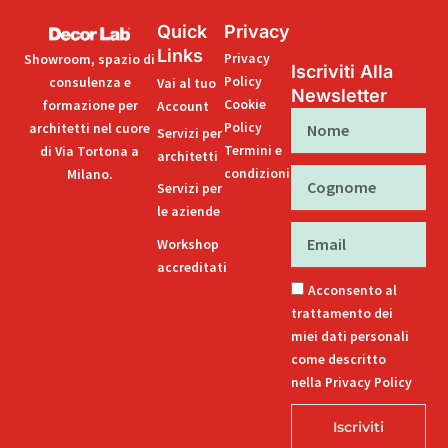
Quick
Privacy
Links
Privacy
Showroom, spazio di
Iscriviti Alla
Policy
consulenza e
Vai al tuo
Newsletter
Cookie
formazione per
Account
Nome
Policy
architetti nel cuore
Servizi per
Termini e
di Via Tortona a
architetti
condizioni
Milano.
Cognome
Servizi per
le aziende
Email
Workshop
accreditati
Acconsento al
trattamento dei
miei dati personali
come descritto
nella Privacy Policy
Iscriviti