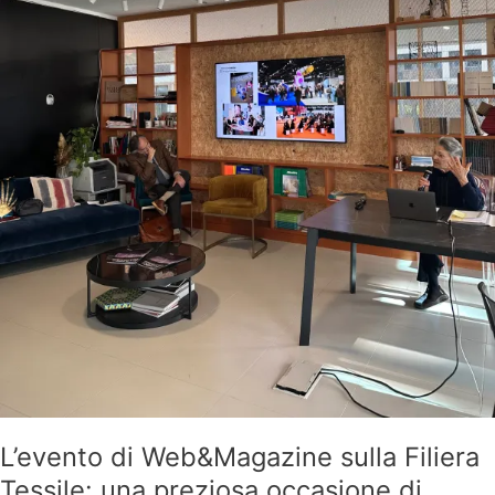
confronto
L’evento di Web&Magazine sulla Filiera
Tessile: una preziosa occasione di