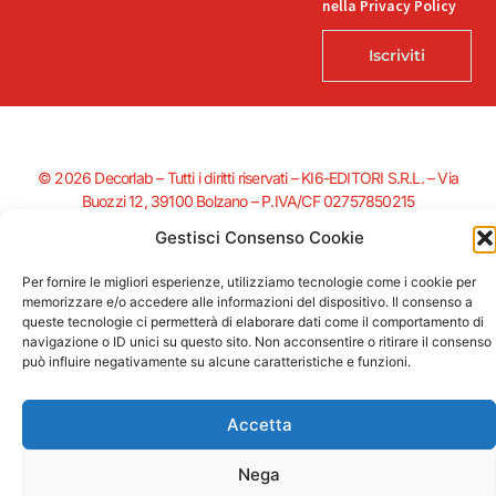
nella Privacy Policy
Iscriviti
© 2026 Decorlab – Tutti i diritti riservati – KI6-EDITORI S.R.L. – Via
Buozzi 12, 39100 Bolzano – P.IVA/CF 02757850215
L
F
I
T
P
Gestisci Consenso Cookie
i
a
n
i
i
n
c
s
k
n
k
e
t
t
t
Per fornire le migliori esperienze, utilizziamo tecnologie come i cookie per
e
b
a
o
e
memorizzare e/o accedere alle informazioni del dispositivo. Il consenso a
Supportato dalla Provincia di Bolzano con ricerca e sviluppo Fascicolo
d
o
g
k
r
queste tecnologie ci permetterà di elaborare dati come il comportamento di
n. 71.06.2024.00548 Provvedimento concessivo: decreto del
i
o
r
e
navigazione o ID unici su questo sito. Non acconsentire o ritirare il consenso
12.11.2024, n. 18632/2024
n
k
a
s
può influire negativamente su alcune caratteristiche e funzioni.
-
-
m
t
i
f
n
Accetta
Nega