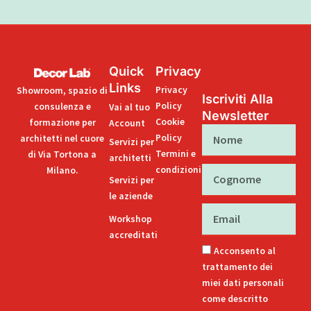
Quick
Privacy
Links
Privacy
Showroom, spazio di
Iscriviti Alla
Policy
consulenza e
Vai al tuo
Newsletter
Cookie
formazione per
Account
Nome
Policy
architetti nel cuore
Servizi per
Termini e
di Via Tortona a
architetti
condizioni
Milano.
Cognome
Servizi per
le aziende
Email
Workshop
accreditati
Acconsento al
trattamento dei
miei dati personali
come descritto