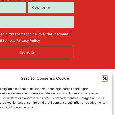
Cognome
to al trattamento dei miei dati personali
tto nella Privacy Policy
Iscriviti
Gestisci Consenso Cookie
L
F
I
T
P
15
i
a
n
i
i
le migliori esperienze, utilizziamo tecnologie come i cookie per
n
c
s
k
n
e/o accedere alle informazioni del dispositivo. Il consenso a queste
k
e
t
t
t
i permetterà di elaborare dati come il comportamento di navigazione o ID
sto sito. Non acconsentire o ritirare il consenso può influire negativamente
e
b
a
o
e
ratteristiche e funzioni.
d
o
g
k
r