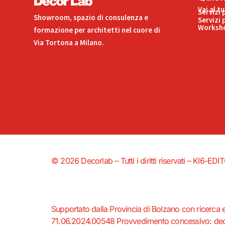
Vai al t
Servizi 
Showroom, spazio di consulenza e
Servizi 
Worksho
formazione per architetti nel cuore di
Via Tortona a Milano.
© 2026 Decorlab – Tutti i diritti riservati – KI6-
Supportato dalla Provincia di Bolzano con ricerca 
71.06.2024.00548 Provvedimento concessivo: decr