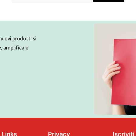
uovi prodotti si
e, amplifica e
 Links
Privacy
Iscrivit