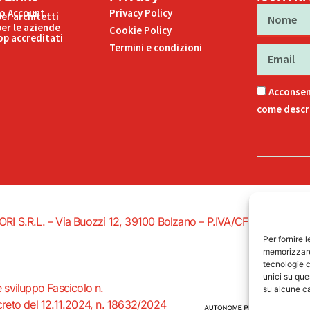
Nome
uo Account
Privacy Policy
per architetti
per le aziende
Cookie Policy
p accreditati
Termini e condizioni
Email
Acconsen
come descri
EDITORI S.R.L. – Via Buozzi 12, 39100 Bolzano – P.IVA/CF 027578502
Per fornire 
memorizzare 
tecnologie c
unici su que
e sviluppo Fascicolo n.
su alcune ca
eto del 12.11.2024, n. 18632/2024