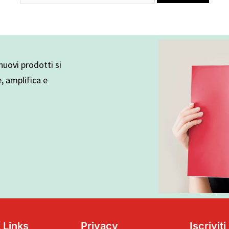
uovi prodotti si
e, amplifica e
 Links
Privacy
Iscrivit