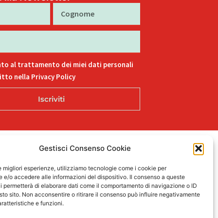
Cognome
to al trattamento dei miei dati personali
tto nella Privacy Policy
Iscriviti
Gestisci Consenso Cookie
L
F
I
T
P
15
i
a
n
i
i
le migliori esperienze, utilizziamo tecnologie come i cookie per
n
c
s
k
n
e/o accedere alle informazioni del dispositivo. Il consenso a queste
k
e
t
t
t
i permetterà di elaborare dati come il comportamento di navigazione o ID
sto sito. Non acconsentire o ritirare il consenso può influire negativamente
e
b
a
o
e
ratteristiche e funzioni.
d
o
g
k
r