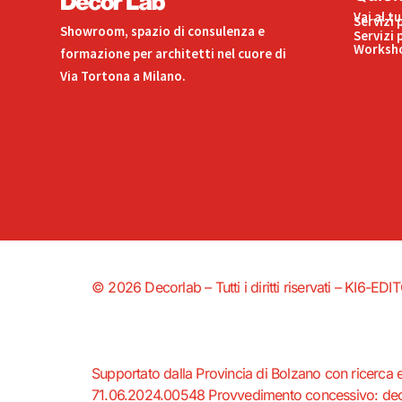
Vai al t
Servizi 
Showroom, spazio di consulenza e
Servizi 
Worksho
formazione per architetti nel cuore di
Via Tortona a Milano.
© 2026 Decorlab – Tutti i diritti riservati – KI6-
Supportato dalla Provincia di Bolzano con ricerca 
71.06.2024.00548 Provvedimento concessivo: decr