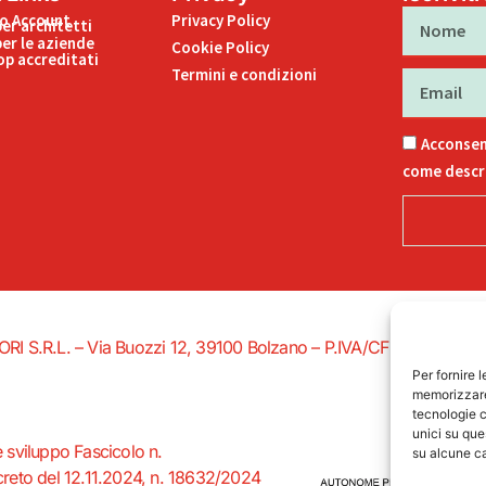
Nome
uo Account
Privacy Policy
per architetti
per le aziende
Cookie Policy
p accreditati
Termini e condizioni
Email
Acconsen
come descri
EDITORI S.R.L. – Via Buozzi 12, 39100 Bolzano – P.IVA/CF 027578502
Per fornire 
memorizzare 
tecnologie c
unici su que
e sviluppo Fascicolo n.
su alcune ca
eto del 12.11.2024, n. 18632/2024