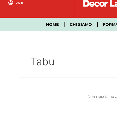
Vai
Login
al
contenuto
HOME
CHI SIAMO
FORM
Tabu
Non riusciamo a