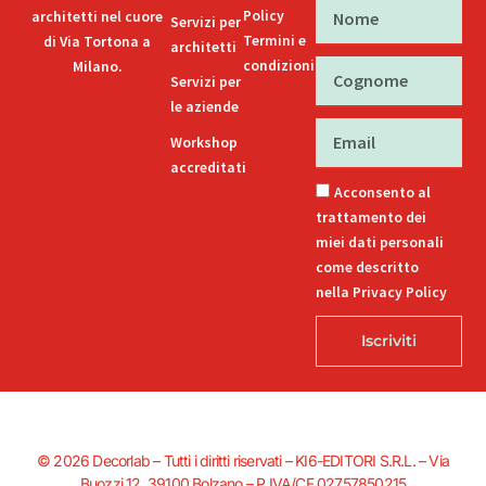
Nome
Policy
architetti nel cuore
Servizi per
Termini e
di Via Tortona a
architetti
condizioni
Milano.
Cognome
Servizi per
le aziende
Email
Workshop
accreditati
Acconsento al
trattamento dei
miei dati personali
come descritto
nella Privacy Policy
Iscriviti
© 2026 Decorlab – Tutti i diritti riservati – KI6-EDITORI S.R.L. – Via
Buozzi 12, 39100 Bolzano – P.IVA/CF 02757850215