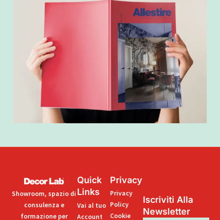
Quick
Privacy
Links
Privacy
Showroom, spazio di
Iscriviti Alla
Policy
consulenza e
Vai al tuo
Newsletter
Cookie
formazione per
Account