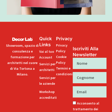
Quick
Privacy
Links
Privacy
Showroom, spazio di
Iscriviti Alla
Policy
consulenza e
Vai al tuo
Newsletter
Cookie
formazione per
Account
Nome
Policy
architetti nel cuore
Servizi per
Termini e
di Via Tortona a
architetti
condizioni
Milano.
Cognome
Servizi per
le aziende
Email
Workshop
accreditati
Acconsento al
trattamento dei