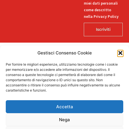
miei dati personali
come descritto
nella Privacy Policy
Iscriviti
Gestisci Consenso Cookie
© 2026 Decorlab – Tutti i diritti riservati – KI6-EDITORI S.R.L. – Via
Per fornire le migliori esperienze, utilizziamo tecnologie come i cookie
Buozzi 12, 39100 Bolzano – P.IVA/CF 02757850215
per memorizzare e/o accedere alle informazioni del dispositivo. Il
L
F
I
T
P
consenso a queste tecnologie ci permetterà di elaborare dati come il
i
a
n
i
i
comportamento di navigazione o ID unici su questo sito. Non
n
c
s
k
n
acconsentire o ritirare il consenso può influire negativamente su alcune
k
e
t
t
t
caratteristiche e funzioni.
e
b
a
o
e
Supportato dalla Provincia di Bolzano con ricerca e sviluppo Fascicolo
d
o
g
k
r
n. 71.06.2024.00548 Provvedimento concessivo: decreto del
i
o
r
e
Accetta
12.11.2024, n. 18632/2024
n
k
a
s
-
-
m
t
i
f
Nega
n