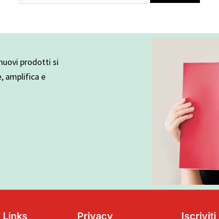
uovi prodotti si
e, amplifica e
 Links
Privacy
Iscrivit