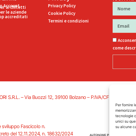
Nome
uo Account
Privacy Policy
per architetti
per le aziende
Cookie Policy
p accreditati
Termini e condizioni
Email
Acconsen
come descri
EDITORI S.R.L. – Via Buozzi 12, 39100 Bolzano – P.IVA/CF 027578502
Per fornire 
memorizzare 
tecnologie c
unici su que
e sviluppo Fascicolo n.
su alcune ca
eto del 12.11.2024, n. 18632/2024