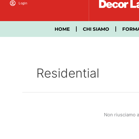
Vai
Login
al
contenuto
HOME
CHI SIAMO
FORM
Residential
Non riusciamo a