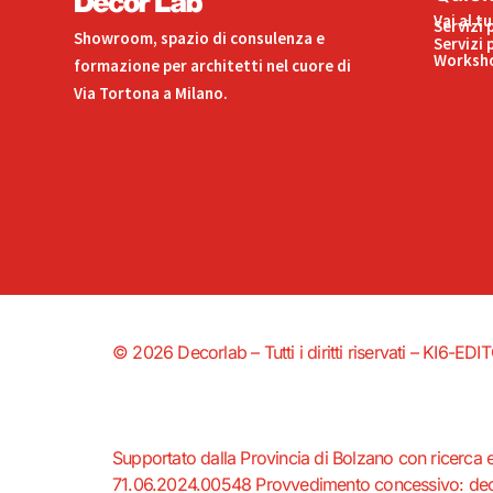
Vai al t
Servizi 
Showroom, spazio di consulenza e
Servizi 
Worksho
formazione per architetti nel cuore di
Via Tortona a Milano.
© 2026 Decorlab – Tutti i diritti riservati – KI6-
Supportato dalla Provincia di Bolzano con ricerca 
71.06.2024.00548 Provvedimento concessivo: decr