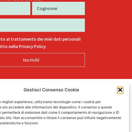
Cognome
to al trattamento dei miei dati personali
tto nella Privacy Policy
Iscriviti
Gestisci Consenso Cookie
L
F
I
T
P
15
i
a
n
i
i
le migliori esperienze, utilizziamo tecnologie come i cookie per
n
c
s
k
n
e/o accedere alle informazioni del dispositivo. Il consenso a queste
k
e
t
t
t
i permetterà di elaborare dati come il comportamento di navigazione o ID
sto sito. Non acconsentire o ritirare il consenso può influire negativamente
e
b
a
o
e
ratteristiche e funzioni.
d
o
g
k
r