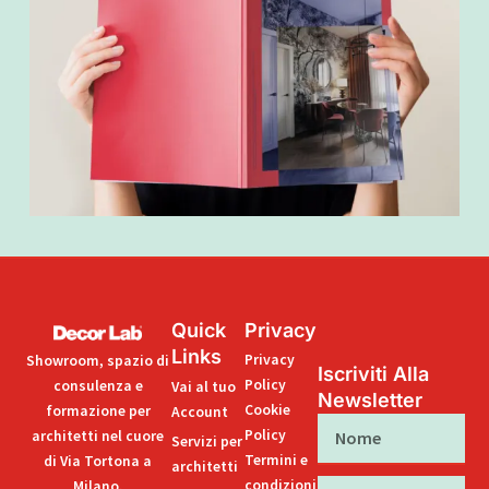
Quick
Privacy
Links
Privacy
Showroom, spazio di
Iscriviti Alla
Policy
consulenza e
Vai al tuo
Newsletter
Cookie
formazione per
Account
Nome
Policy
architetti nel cuore
Servizi per
Termini e
di Via Tortona a
architetti
condizioni
Milano.
Cognome