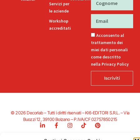
Servizi per
le aziende
Email
Workshop
accreditati
Acconsento al
trattamento dei
miei dati personali
come descritto
nella Privacy Policy
Iscriviti
© 2026 Decorlab – Tutti i diritti riservati – KI6-EDITORI S.R.L. – Via
Buozzi 12, 39100 Bolzano – P.IVA/CF 02757850215
L
F
I
T
P
i
a
n
i
i
n
c
s
k
n