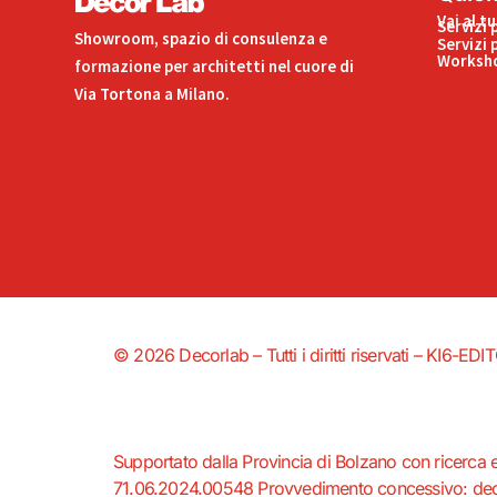
Vai al t
Servizi 
Showroom, spazio di consulenza e
Servizi 
Worksho
formazione per architetti nel cuore di
Via Tortona a Milano.
© 2026 Decorlab – Tutti i diritti riservati – KI6-
Supportato dalla Provincia di Bolzano con ricerca 
71.06.2024.00548 Provvedimento concessivo: decr