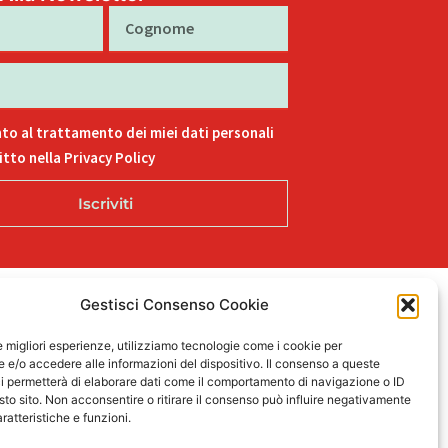
Cognome
to al trattamento dei miei dati personali
tto nella Privacy Policy
Iscriviti
Gestisci Consenso Cookie
L
F
I
T
P
15
i
a
n
i
i
le migliori esperienze, utilizziamo tecnologie come i cookie per
n
c
s
k
n
e/o accedere alle informazioni del dispositivo. Il consenso a queste
k
e
t
t
t
i permetterà di elaborare dati come il comportamento di navigazione o ID
sto sito. Non acconsentire o ritirare il consenso può influire negativamente
e
b
a
o
e
ratteristiche e funzioni.
d
o
g
k
r