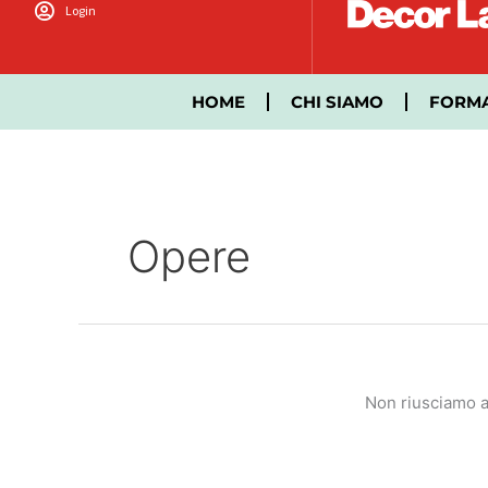
Vai
Login
al
contenuto
HOME
CHI SIAMO
FORM
Opere
Non riusciamo a