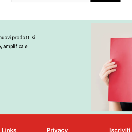
uovi prodotti si
e, amplifica e
 Links
Privacy
Iscrivit