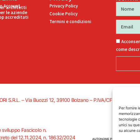
Nome
uo Account
Privacy Policy
per architetti
per le aziende
Cookie Policy
p accreditati
Termini e condizioni
Email
Acconsen
come descri
EDITORI S.R.L. – Via Buozzi 12, 39100 Bolzano – P.IVA/CF 027578502
Per fornire 
memorizzare 
tecnologie c
unici su que
e sviluppo Fascicolo n.
su alcune ca
eto del 12.11.2024, n. 18632/2024