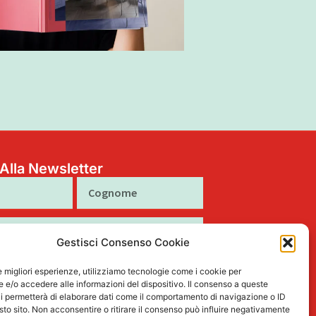
i Alla Newsletter
Cognome
Gestisci Consenso Cookie
to al trattamento dei miei dati personali
le migliori esperienze, utilizziamo tecnologie come i cookie per
tto nella Privacy Policy
e/o accedere alle informazioni del dispositivo. Il consenso a queste
i permetterà di elaborare dati come il comportamento di navigazione o ID
sto sito. Non acconsentire o ritirare il consenso può influire negativamente