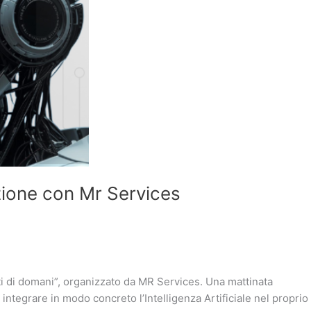
azione con Mr Services
ti di domani”, organizzato da MR Services. Una mattinata
ntegrare in modo concreto l’Intelligenza Artificiale nel proprio