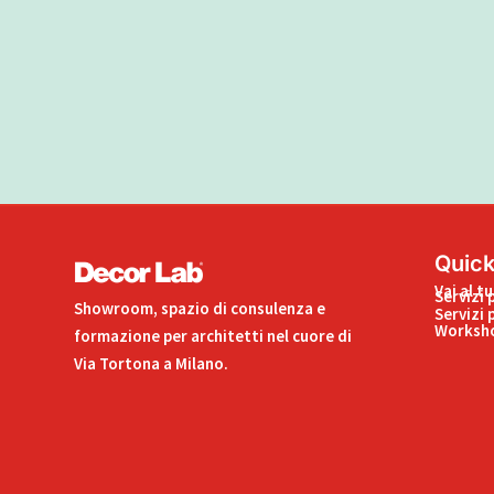
Quick
Vai al t
Servizi 
Showroom, spazio di consulenza e
Servizi 
Worksho
formazione per architetti nel cuore di
Via Tortona a Milano.