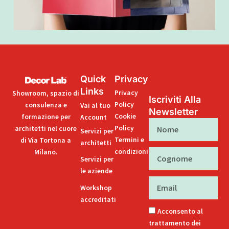
Quick
Privacy
Links
Privacy
Showroom, spazio di
Iscriviti Alla
Policy
consulenza e
Vai al tuo
Newsletter
Cookie
formazione per
Account
Nome
Policy
architetti nel cuore
Servizi per
Termini e
di Via Tortona a
architetti
condizioni
Milano.
Cognome
Servizi per
le aziende
Email
Workshop
accreditati
Acconsento al
trattamento dei