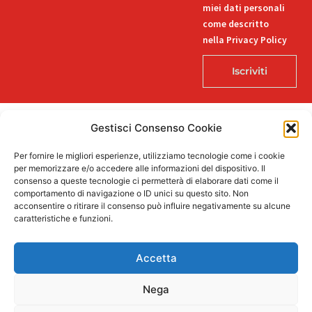
miei dati personali
come descritto
nella Privacy Policy
Iscriviti
Gestisci Consenso Cookie
© 2026 Decorlab – Tutti i diritti riservati – KI6-EDITORI S.R.L. – Via
Per fornire le migliori esperienze, utilizziamo tecnologie come i cookie
Buozzi 12, 39100 Bolzano – P.IVA/CF 02757850215
per memorizzare e/o accedere alle informazioni del dispositivo. Il
L
F
I
T
P
consenso a queste tecnologie ci permetterà di elaborare dati come il
i
a
n
i
i
comportamento di navigazione o ID unici su questo sito. Non
n
c
s
k
n
acconsentire o ritirare il consenso può influire negativamente su alcune
k
e
t
t
t
caratteristiche e funzioni.
e
b
a
o
e
Supportato dalla Provincia di Bolzano con ricerca e sviluppo Fascicolo
d
o
g
k
r
n. 71.06.2024.00548 Provvedimento concessivo: decreto del
i
o
r
e
Accetta
12.11.2024, n. 18632/2024
n
k
a
s
-
-
m
t
i
f
Nega
n