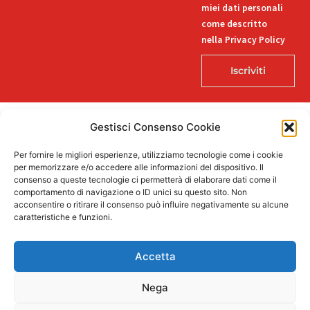
miei dati personali
come descritto
nella Privacy Policy
Iscriviti
Gestisci Consenso Cookie
© 2026 Decorlab – Tutti i diritti riservati – KI6-EDITORI S.R.L. – Via
Per fornire le migliori esperienze, utilizziamo tecnologie come i cookie
Buozzi 12, 39100 Bolzano – P.IVA/CF 02757850215
per memorizzare e/o accedere alle informazioni del dispositivo. Il
L
F
I
T
P
consenso a queste tecnologie ci permetterà di elaborare dati come il
i
a
n
i
i
comportamento di navigazione o ID unici su questo sito. Non
n
c
s
k
n
acconsentire o ritirare il consenso può influire negativamente su alcune
k
e
t
t
t
caratteristiche e funzioni.
e
b
a
o
e
Supportato dalla Provincia di Bolzano con ricerca e sviluppo Fascicolo
d
o
g
k
r
n. 71.06.2024.00548 Provvedimento concessivo: decreto del
i
o
r
e
Accetta
12.11.2024, n. 18632/2024
n
k
a
s
-
-
m
t
i
f
Nega
n