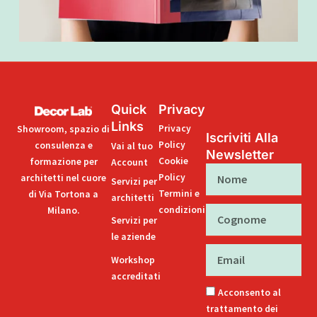
Quick
Privacy
Links
Privacy
Showroom, spazio di
Iscriviti Alla
Policy
consulenza e
Vai al tuo
Newsletter
Cookie
formazione per
Account
Nome
Policy
architetti nel cuore
Servizi per
Termini e
di Via Tortona a
architetti
condizioni
Milano.
Cognome
Servizi per
le aziende
Email
Workshop
accreditati
Acconsento al
trattamento dei