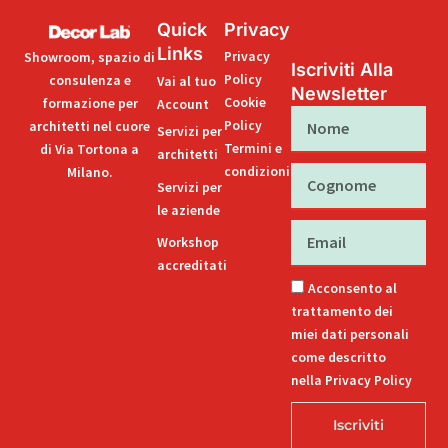
Quick
Privacy
Links
Privacy
Showroom, spazio di
Iscriviti Alla
Policy
consulenza e
Vai al tuo
Newsletter
Cookie
formazione per
Account
Nome
Policy
architetti nel cuore
Servizi per
Termini e
di Via Tortona a
architetti
condizioni
Milano.
Cognome
Servizi per
le aziende
Email
Workshop
accreditati
Acconsento al
trattamento dei
miei dati personali
come descritto
nella Privacy Policy
Iscriviti