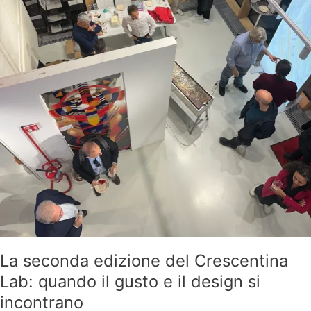
il
design
si
incontrano
La seconda edizione del Crescentina
Lab: quando il gusto e il design si
incontrano