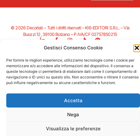
© 2026 Decorlab – Tutti i diritti riservati – KI6-EDITORI S.R.L. – Via
Buozzi 12, 39100 Bolzano – P.IVA/CF 02757850215
L
F
I
T
P
i
a
n
i
i
Gestisci Consenso Cookie
n
c
s
k
n
k
e
t
t
t
Per fornire le migliori esperienze, utilizziamo tecnologie come i cookie per
e
b
a
o
e
Supportato dalla Provincia di Bolzano con ricerca e sviluppo Fascicolo
memorizzare e/o accedere alle informazioni del dispositivo. Il consenso a
d
o
g
k
r
n. 71.06.2024.00548 Provvedimento concessivo: decreto del
queste tecnologie ci permetterà di elaborare dati come il comportamento di
i
o
r
e
navigazione o ID unici su questo sito. Non acconsentire o ritirare il consenso
12.11.2024, n. 18632/2024
n
k
a
s
può influire negativamente su alcune caratteristiche e funzioni.
-
-
m
t
i
f
n
Accetta
Nega
Visualizza le preferenze