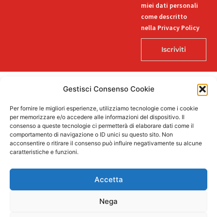
miei dati personali
come descritto
nella Privacy Policy
Iscriviti
Gestisci Consenso Cookie
© 2026 Decorlab – Tutti i diritti riservati – KI6-EDITORI S.R.L. – Via
Per fornire le migliori esperienze, utilizziamo tecnologie come i cookie
Buozzi 12, 39100 Bolzano – P.IVA/CF 02757850215
per memorizzare e/o accedere alle informazioni del dispositivo. Il
L
F
I
T
P
consenso a queste tecnologie ci permetterà di elaborare dati come il
i
a
n
i
i
comportamento di navigazione o ID unici su questo sito. Non
n
c
s
k
n
acconsentire o ritirare il consenso può influire negativamente su alcune
k
e
t
t
t
caratteristiche e funzioni.
e
b
a
o
e
Supportato dalla Provincia di Bolzano con ricerca e sviluppo Fascicolo
d
o
g
k
r
n. 71.06.2024.00548 Provvedimento concessivo: decreto del
i
o
r
e
Accetta
12.11.2024, n. 18632/2024
n
k
a
s
-
-
m
t
i
f
Nega
n