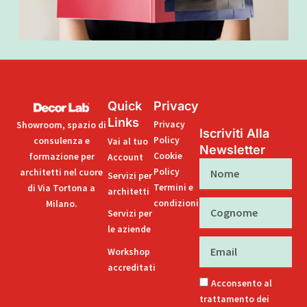
Quick
Privacy
Links
Privacy
Showroom, spazio di
Iscriviti Alla
Policy
consulenza e
Vai al tuo
Newsletter
Cookie
formazione per
Account
Nome
Policy
architetti nel cuore
Servizi per
Termini e
di Via Tortona a
architetti
condizioni
Milano.
Cognome
Servizi per
le aziende
Email
Workshop
accreditati
Acconsento al
trattamento dei