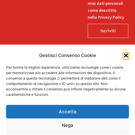
miei dati personali
come descritto
nella Privacy Policy
Iscriviti
Gestisci Consenso Cookie
© 2026 Decorlab – Tutti i diritti riservati – KI6-EDITORI S.R.L. – Via
Per fornire le migliori esperienze, utilizziamo tecnologie come i cookie
Buozzi 12, 39100 Bolzano – P.IVA/CF 02757850215
per memorizzare e/o accedere alle informazioni del dispositivo. Il
L
F
I
T
P
consenso a queste tecnologie ci permetterà di elaborare dati come il
i
a
n
i
i
comportamento di navigazione o ID unici su questo sito. Non
n
c
s
k
n
acconsentire o ritirare il consenso può influire negativamente su alcune
k
e
t
t
t
caratteristiche e funzioni.
e
b
a
o
e
Supportato dalla Provincia di Bolzano con ricerca e sviluppo Fascicolo
d
o
g
k
r
n. 71.06.2024.00548 Provvedimento concessivo: decreto del
i
o
r
e
Accetta
12.11.2024, n. 18632/2024
n
k
a
s
-
-
m
t
i
f
Nega
n