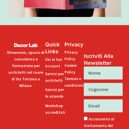
Quick
Privacy
Links
Privacy
Showroom, spazio di
Iscriviti Alla
Policy
consulenza e
Vai al tuo
Newsletter
Cookie
formazione per
Account
Nome
Policy
architetti nel cuore
Servizi per
Termini e
di Via Tortona a
architetti
condizioni
Milano.
Cognome
Servizi per
le aziende
Email
Workshop
accreditati
Acconsento al
trattamento dei