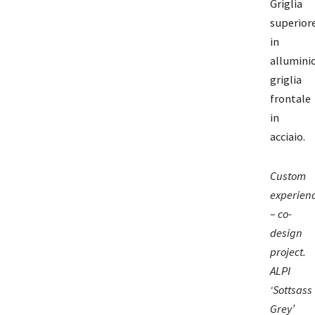
Griglia
superior
in
allumini
griglia
frontale
in
acciaio.
Custom
experien
– co-
design
project.
ALPI
‘Sottsass
Grey’