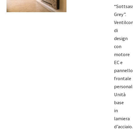
“Sottsas
Grey”.
Ventilco
di
design
con
motore
EC e
pannello
frontale
personali
Unità
base
in
lamiera
d’acciaio.