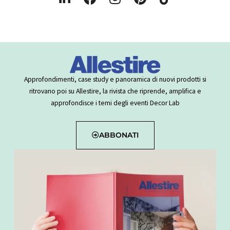
i
a
n
i
i
n
c
s
n
k
k
e
t
t
t
e
b
a
e
o
d
o
g
r
k
i
o
r
e
Approfondimenti, case study e panoramica di nuovi prodotti si
n
k
a
s
ritrovano poi su Allestire, la rivista che riprende, amplifica e
-
m
t
approfondisce i temi degli eventi Decor Lab
i
n
ABBONATI