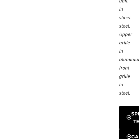
unit
in
sheet
steel.
Upper
grille
in
aluminiu
front
grille
in
steel.
SP
T
GA