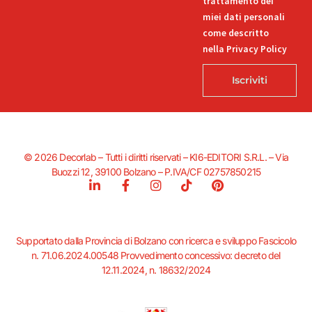
trattamento dei
miei dati personali
come descritto
nella Privacy Policy
Iscriviti
© 2026 Decorlab – Tutti i diritti riservati – KI6-EDITORI S.R.L. – Via
Buozzi 12, 39100 Bolzano – P.IVA/CF 02757850215
L
F
I
T
P
i
a
n
i
i
n
c
s
k
n
k
e
t
t
t
e
b
a
o
e
Supportato dalla Provincia di Bolzano con ricerca e sviluppo Fascicolo
d
o
g
k
r
n. 71.06.2024.00548 Provvedimento concessivo: decreto del
i
o
r
e
12.11.2024, n. 18632/2024
n
k
a
s
-
-
m
t
i
f
n