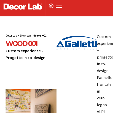
Vai
al
contenuto
Decor Lab
>
Showroom
>
Wood 001
Custom
WOOD 001
experien
–
Custom experience -
progett
Progetto in co-design
Custom
in co-
experience -
design.
Progetto in co-
Pannello
frontale
design
in
vero
legno
ALPI