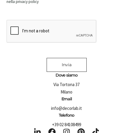
nella privacy policy
Invia
Dove siamo
Via Tortona 37
Milano
Email
info@decorlab.it
Telefono
+39 02 84108499
L
F
I
P
T