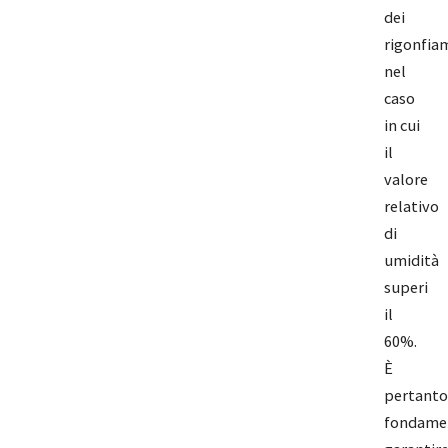
dei
rigonfia
nel
caso
in cui
il
valore
relativo
di
umidità
superi
il
60%.
È
pertanto
fondame