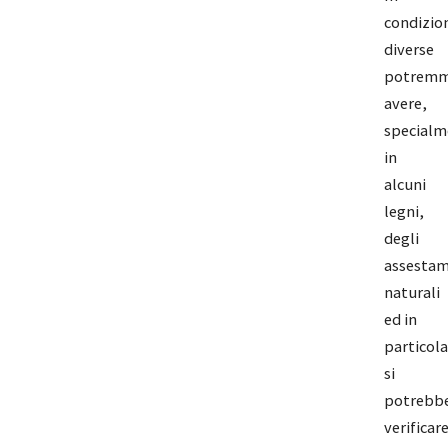
condizio
diverse
potrem
avere,
specialm
in
alcuni
legni,
degli
assestam
naturali
ed in
particola
si
potrebb
verificar