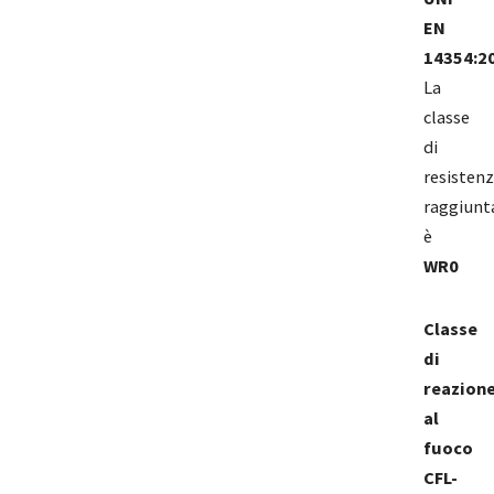
EN
14354:2
La
classe
di
resisten
raggiunt
è
WR0
Classe
di
reazion
al
fuoco
CFL-