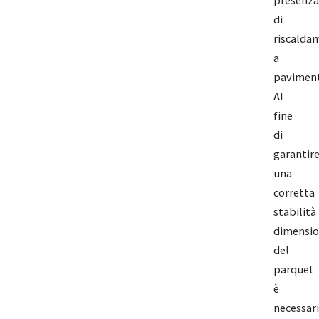
presenza
di
riscalda
a
paviment
Al
fine
di
garantir
una
corretta
stabilità
dimensio
del
parquet
è
necessar