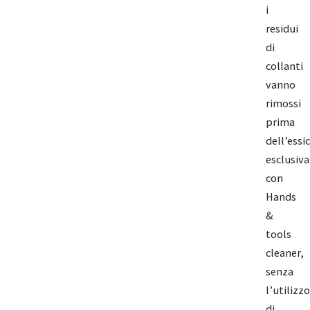
i
residui
di
collanti
vanno
rimossi
prima
dell’essi
esclusiv
con
Hands
&
tools
cleaner,
senza
l’utilizzo
di