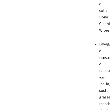
di
colla:
Bona
Clean
Wipes
Lavag
e
rimoz
di
residu
vari
(colla
sosta
grasse
macch