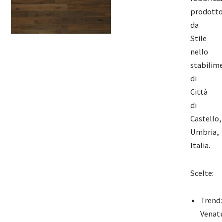
prodott
da
Stile
nello
stabilim
di
Città
di
Castello,
Umbria,
Italia.
Scelte:
Trend:
Venat