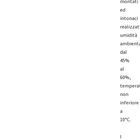
montati
ed
intonaci
realizzat
umidità
ambient
dal
45%
al
60%,
tempera
non
inferiore
a
10°C.
I