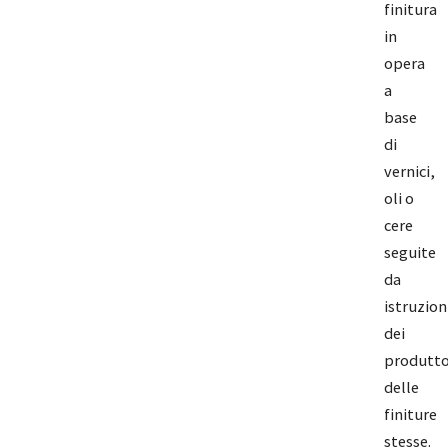
finitura
in
opera
a
base
di
vernici,
oli o
cere
seguite
da
istruzion
dei
produtto
delle
finiture
stesse.