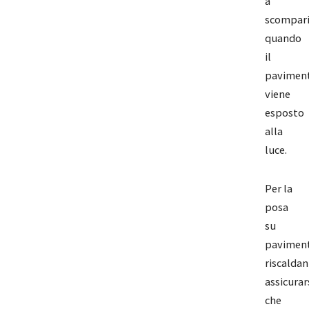
a
scompari
quando
il
pavimen
viene
esposto
alla
luce.
Per la
posa
su
paviment
riscaldan
assicurar
che