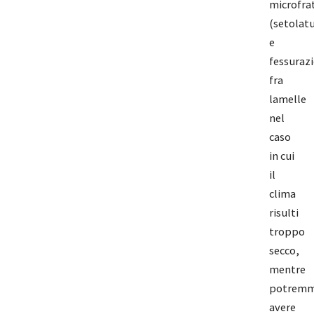
microfra
(setolatu
e
fessurazi
fra
lamelle
nel
caso
in cui
il
clima
risulti
troppo
secco,
mentre
potrem
avere