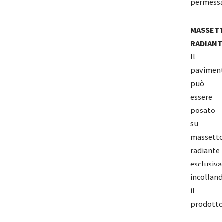
permessa
MASSET
RADIANT
Il
pavimen
può
essere
posato
su
massett
radiante
esclusiv
incollan
il
prodotto