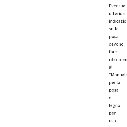
Eventual
ulteriori
indicazio
sulla
posa
devono
fare
riferime
al
“Manual
per la
posa
di
legno
per
uso