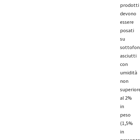
prodotti
devono
essere
posati
su
sottofon
asciutti
con
umidità
non
superior
al 2%
in
peso
(1,5%
in