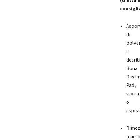
(tratta
consigli
Aspor
di
polve
e
detriti
Bona
Dusti
Pad,
scopa
o
aspir
Rimoz
macch