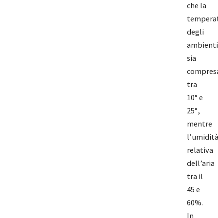
che la
tempera
degli
ambienti
sia
compres
tra
10° e
25°,
mentre
l’umidit
relativa
dell’aria
tra il
45 e
60%.
In