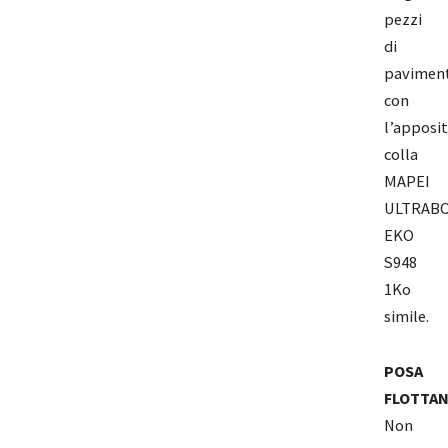
pezzi
di
pavimen
con
l’apposi
colla
MAPEI
ULTRAB
EKO
S948
1Ko
simile.
POSA
FLOTTA
Non