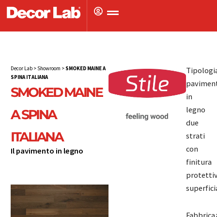
Vai
al
contenuto
Decor Lab
>
Showroom
>
SMOKED MAINE A
Tipologia
SPINA ITALIANA
pavimen
SMOKED MAINE
in
legno
A SPINA
due
ITALIANA
strati
con
Il pavimento in legno
Il pavimento in
finitura
protetti
legno
superfici
Fabbrica