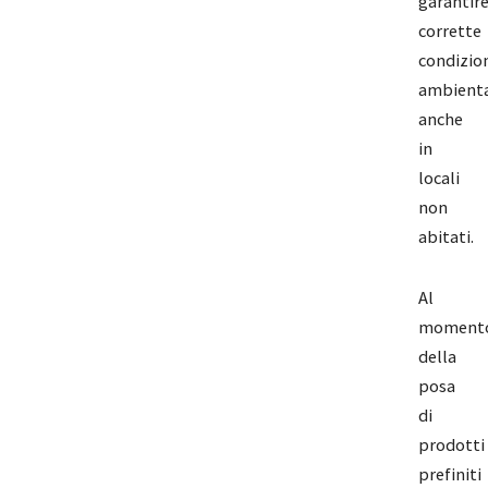
garantir
corrette
condizio
ambienta
anche
in
locali
non
abitati.
Al
moment
della
posa
di
prodotti
prefiniti