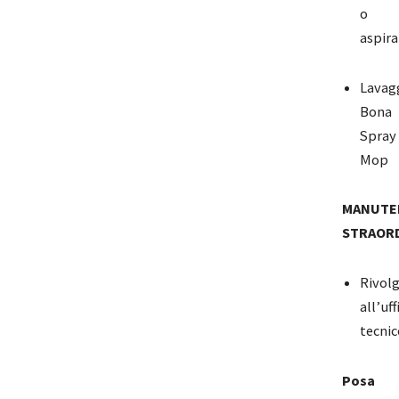
o
aspir
Lavagg
Bona
Spray
Mop
MANUTE
STRAORD
Rivolg
all’uff
tecnic
Posa