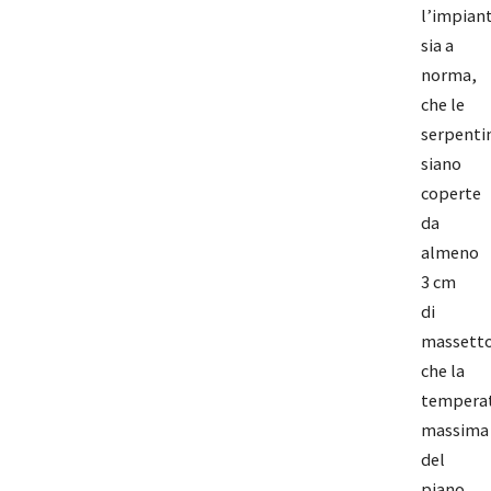
l’impian
sia a
norma,
che le
serpenti
siano
coperte
da
almeno
3 cm
di
massetto
che la
tempera
massima
del
piano