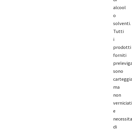
alcool
o
solventi.
Tutti
i
prodotti
forniti
preleviga
sono
carteggia
ma
non
verniciat
e
necessit
di