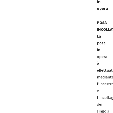
in
opera
POSA
INCOLLA
La
posa
in
opera
è
effettuat
mediant
l’incastr
e
l’incolla
dei
singoli