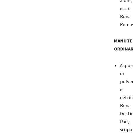
aloni,
ecc.):
Bona
Remo
MANUTE
ORDINAR
Aspor
di
polve
e
detriti
Bona
Dusti
Pad,
scopa