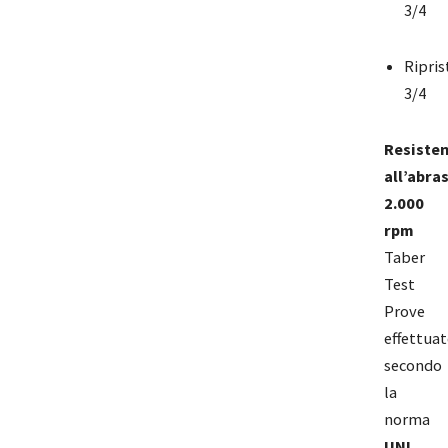
3/4
Ripris
3/4
Resiste
all’abra
2.000
rpm
Taber
Test
Prove
effettuat
secondo
la
norma
UNI