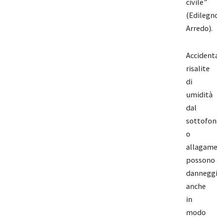
civile”
(Edilegn
Arredo).
Accidenta
risalite
di
umidità
dal
sottofo
o
allagame
possono
danneggi
anche
in
modo