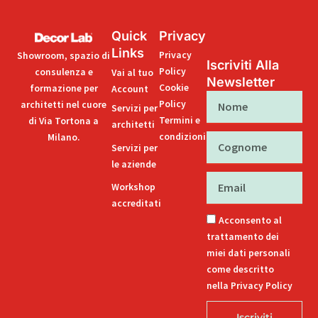
Quick
Privacy
Links
Privacy
Showroom, spazio di
Iscriviti Alla
Policy
consulenza e
Vai al tuo
Newsletter
Cookie
formazione per
Account
Nome
Policy
architetti nel cuore
Servizi per
Termini e
di Via Tortona a
architetti
condizioni
Milano.
Cognome
Servizi per
le aziende
Email
Workshop
accreditati
Acconsento al
trattamento dei
miei dati personali
come descritto
nella Privacy Policy
Iscriviti