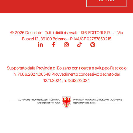
© 2026 Decorlab – Tutti i diritti riservati – KI6-EDITORI S.R.L. – Via
Buozzi 12, 39100 Bolzano – P.IVA/CF 02757850215
L
F
I
T
P
i
a
n
i
i
n
c
s
k
n
k
e
t
t
t
e
b
a
o
e
Supportato dalla Provincia di Bolzano con ricerca e sviluppo Fascicolo
d
o
g
k
r
n. 71.06.2024.00548 Provvedimento concessivo: decreto del
i
o
r
e
12.11.2024, n. 18632/2024
n
k
a
s
-
-
m
t
i
f
n