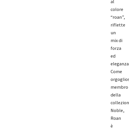
al
colore
“roan”,
riflette
un
mix di
forza
ed
eleganza
Come
orgoglio
membro
della
collezio
Noble,
Roan
è