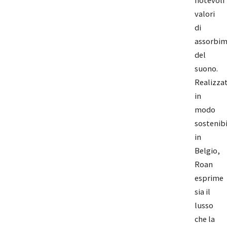
notevoli
valori
di
assorbi
del
suono.
Realizza
in
modo
sostenibi
in
Belgio,
Roan
esprime
sia il
lusso
che la