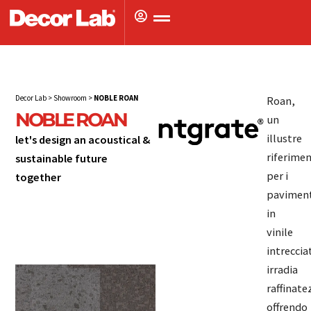
Vai
al
contenuto
Decor Lab
>
Showroom
>
NOBLE ROAN
Roan,
NOBLE ROAN
un
illustre
let's design an acoustical &
riferime
sustainable future
per i
together
let's design an
paviment
acoustical &
in
sustainable
vinile
intreccia
future together
irradia
raffinate
offrendo