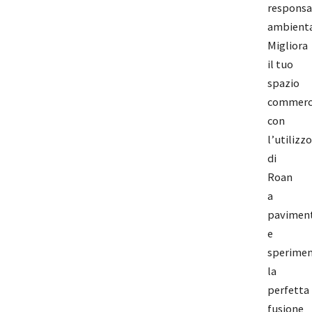
responsa
ambienta
Migliora
il tuo
spazio
commerc
con
l’utilizzo
di
Roan
a
pavimen
e
sperime
la
perfetta
fusione