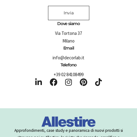
Invia
Dove siamo
Via Tortona 37
Milano
Email
info@decorlab.it
Telefono
+39 02 84108499
L
F
I
P
T
i
a
n
i
i
n
c
s
n
k
k
e
t
t
t
e
b
a
e
o
d
o
g
r
k
i
o
r
e
Approfondimenti, case study e panoramica di nuovi prodotti si
n
k
a
s