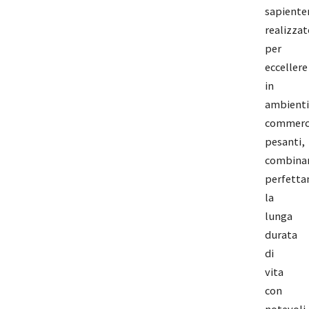
sapient
realizzat
per
eccellere
in
ambienti
commerci
pesanti,
combina
perfett
la
lunga
durata
di
vita
con