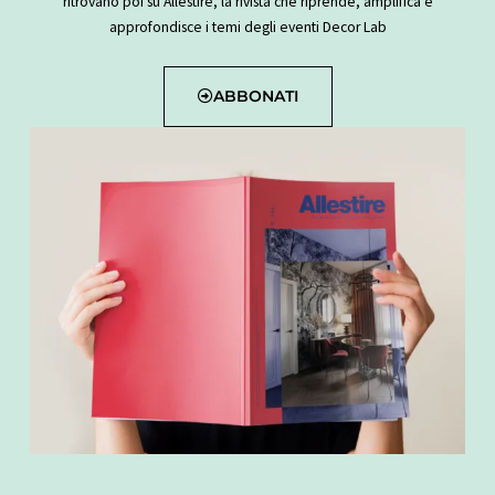
ritrovano poi su Allestire, la rivista che riprende, amplifica e
-
m
t
approfondisce i temi degli eventi Decor Lab
i
n
ABBONATI