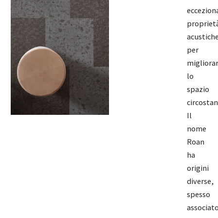
ecceziona
propriet
acustich
per
migliora
lo
spazio
circostan
Il
nome
Roan
ha
origini
diverse,
spesso
associat