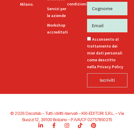
condizioni
Milano.
Cognome
Servizi per
le aziende
Email
Workshop
accreditati
Acconsento al
trattamento dei
miei dati personali
come descritto
nella Privacy Policy
Iscriviti
© 2026 Decorlab – Tutti i diritti riservati – KI6-EDITORI S.R.L. – Via
Buozzi 12, 39100 Bolzano – P.IVA/CF 02757850215
L
F
I
T
P
i
a
n
i
i