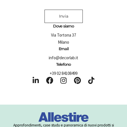
Invia
Dove siamo
Via Tortona 37
Milano
Email
info@decorlab.it
Telefono
+39 02 84108499
L
F
I
P
T
i
a
n
i
i
n
c
s
n
k
k
e
t
t
t
e
b
a
e
o
d
o
g
r
k
i
o
r
e
Approfondimenti, case study e panoramica di nuovi prodotti si