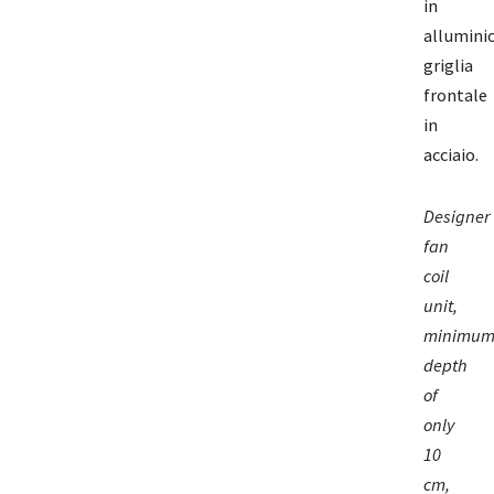
in
allumini
griglia
frontale
in
acciaio.
Designer
fan
coil
unit,
minimu
depth
of
only
10
cm,