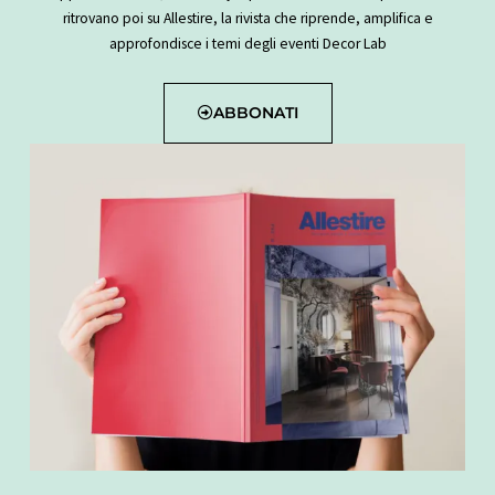
n
k
a
s
ritrovano poi su Allestire, la rivista che riprende, amplifica e
-
m
t
approfondisce i temi degli eventi Decor Lab
i
n
ABBONATI