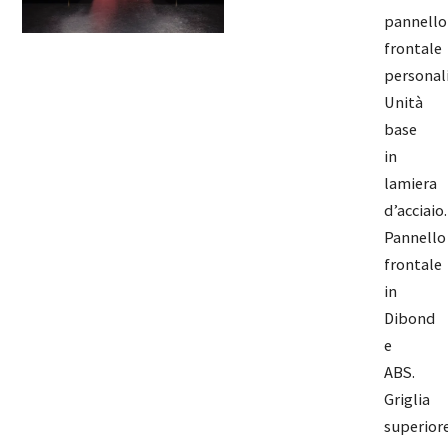
pannello
frontale
personali
Unità
base
in
lamiera
d’acciaio.
Pannello
frontale
in
Dibond
e
ABS.
Griglia
superior