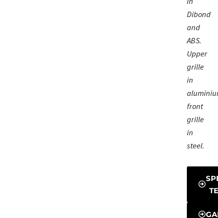
in
Dibond
and
ABS.
Upper
grille
in
aluminiu
front
grille
in
steel.
SP
T
GA