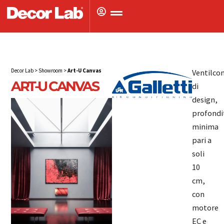
Vai
al
contenuto
Decor Lab
>
Showroom
>
Art-U Canvas
Ventilco
ART-U CANVAS
di
design,
profondi
minima
pari a
soli
10
cm,
con
motore
EC e