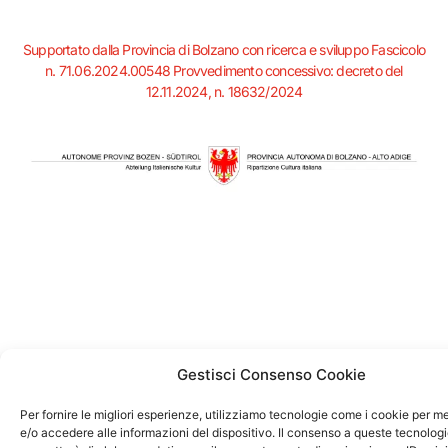
n
c
s
k
n
k
e
t
t
t
e
b
a
o
e
Supportato dalla Provincia di Bolzano con ricerca e sviluppo Fascicolo
d
o
g
k
r
n. 71.06.2024.00548 Provvedimento concessivo: decreto del
i
o
r
e
12.11.2024, n. 18632/2024
n
k
a
s
-
-
m
t
i
f
n
Gestisci Consenso Cookie
Per fornire le migliori esperienze, utilizziamo tecnologie come i cookie per 
e/o accedere alle informazioni del dispositivo. Il consenso a queste tecnologi