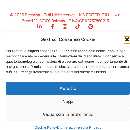
© 2026 Decorlab – Tutti i diritti riservati – KI6-EDITORI S.R.L. – Via
Buozzi 12, 39100 Bolzano – P.IVA/CF 02757850215
L
F
I
T
P
i
a
n
i
i
n
c
s
k
n
Gestisci Consenso Cookie
k
e
t
t
t
e
b
a
o
e
Supportato dalla Provincia di Bolzano con ricerca e sviluppo Fascicolo
Per fornire le migliori esperienze, utilizziamo tecnologie come i cookie per
d
o
g
k
r
n. 71.06.2024.00548 Provvedimento concessivo: decreto del
memorizzare e/o accedere alle informazioni del dispositivo. Il consenso a
i
o
r
e
12.11.2024, n. 18632/2024
queste tecnologie ci permetterà di elaborare dati come il comportamento di
n
k
a
s
navigazione o ID unici su questo sito. Non acconsentire o ritirare il consenso
-
-
m
t
può influire negativamente su alcune caratteristiche e funzioni.
i
f
n
Accetta
Nega
Visualizza le preferenze
Cookie Policy
Dichiarazione sulla Privacy