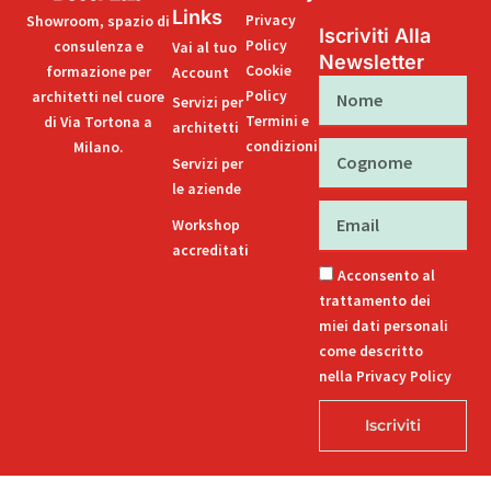
Links
Privacy
Showroom, spazio di
Iscriviti Alla
Policy
consulenza e
Vai al tuo
Newsletter
Cookie
formazione per
Account
Nome
Policy
architetti nel cuore
Servizi per
Termini e
di Via Tortona a
architetti
condizioni
Milano.
Cognome
Servizi per
le aziende
Email
Workshop
accreditati
Acconsento al
trattamento dei
miei dati personali
come descritto
nella Privacy Policy
Iscriviti