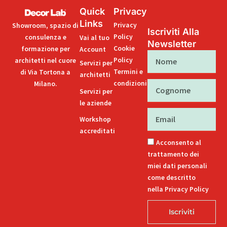
Quick
Privacy
Links
Privacy
Showroom, spazio di
Iscriviti Alla
Policy
consulenza e
Vai al tuo
Newsletter
Cookie
formazione per
Account
Nome
Policy
architetti nel cuore
Servizi per
Termini e
di Via Tortona a
architetti
condizioni
Milano.
Cognome
Servizi per
le aziende
Email
Workshop
accreditati
Acconsento al
trattamento dei
miei dati personali
come descritto
nella Privacy Policy
Iscriviti